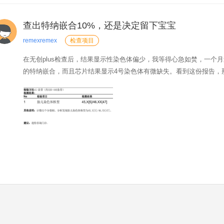
查出特纳嵌合10%，还是决定留下宝宝
remexremex
检查项目
在无创plus检查后，结果显示性染色体偏少，我等得心急如焚，一个
的特纳嵌合，而且芯片结果显示4号染色体有微缺失。看到这份报告，
的专家号，这次换了个医生，叫朱宇宁。她比之前的医生好多了，会
高，而且芯片报告上没有显示嵌合的片段，这算是好消息...