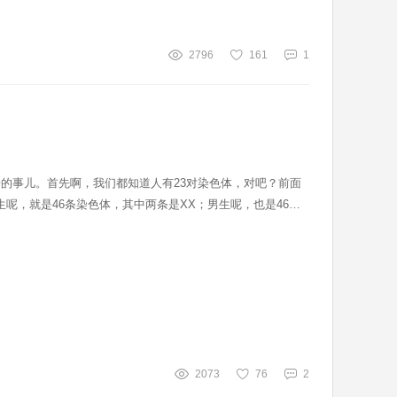
2796
161
1
的事儿。首先啊，我们都知道人有23对染色体，对吧？前面
呢，就是46条染色体，其中两条是XX；男生呢，也是46
可能就得注意一下了。再来说说染色体报告吧。一般医院出的
2073
76
2