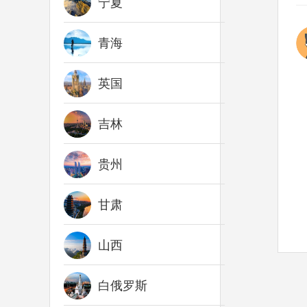
宁夏
青海
英国
吉林
贵州
甘肃
山西
白俄罗斯