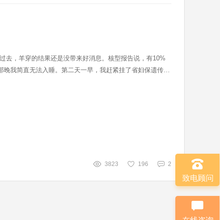
月过去，羊穿的结果还是没带来好消息。核型报告说，有10%
那晚我简直无法入睡。第二天一早，我赶紧挂了省妇保遗传科
详细解释报告内容，而不是草草了事。朱医生说嵌合比例不算
3823
196
2
致电顾问