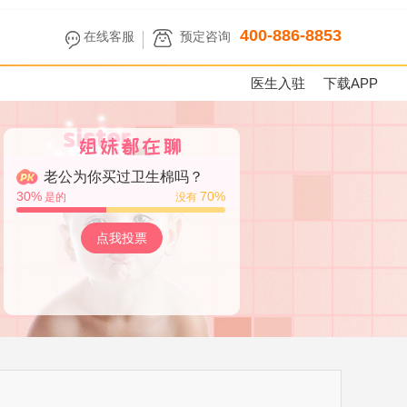
400-886-8853
在线客服
预定咨询
医生入驻
下载APP
老公为你买过卫生棉吗？
30
%
70
%
是的
没有
点我投票