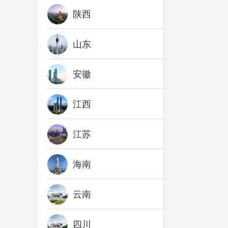
陕西
山东
安徽
江西
江苏
海南
云南
四川