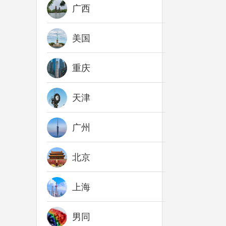
广西
美国
重庆
天津
广州
北京
上海
男同