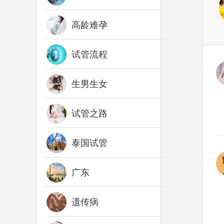
高龄难孕
试管流程
生男生女
试管之路
泰国试管
广东
遗传病