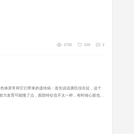
3795
200
3
染色体异常和它们带来的遗传病：首先说说唐氏综合征，这个
，智力发育可能慢了点，面部特征也不太一样，有时候心脏也会
三体惹的祸。得了这病的人，智力发育严重滞后，身体多个器官