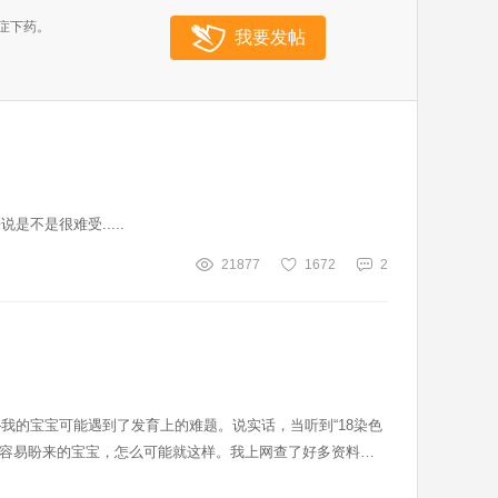
症下药。
我要发帖
不是很难受.....
21877
1672
2
我的宝宝可能遇到了发育上的难题。说实话，当听到“18染色
不容易盼来的宝宝，怎么可能就这样。我上网查了好多资料，
的严重困扰。B超结果也显示出了一些不太好的迹象。每一次