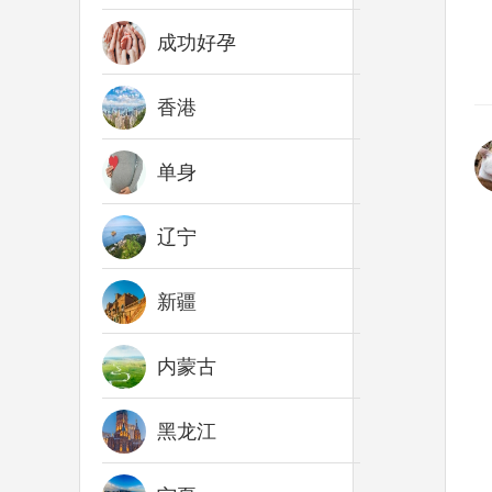
成功好孕
香港
单身
辽宁
新疆
内蒙古
黑龙江