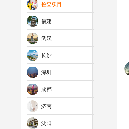
检查项目
福建
武汉
长沙
深圳
成都
济南
沈阳