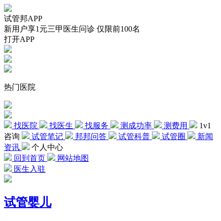
试管邦APP
新用户享1元三甲医生问诊 仅限前100名
打开APP
热门医院
找医院
找医生
找服务
测成功率
测费用
1v1
咨询
试管笔记
邦邦问答
试管科普
试管圈
新闻
资讯
个人中心
回到首页
网站地图
医生入驻
试管婴儿