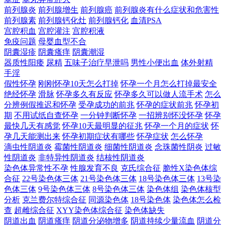
前列腺炎
前列腺增生
前列腺癌
前列腺炎有什么症状和危害性
前列腺素
前列腺钙化灶
前列腺钙化
血清PSA
宫腔积血
宫腔灌注
宫腔积液
免疫问题
母婴血型不合
阴囊湿疹
阴囊瘙痒
阴囊潮湿
器质性阳痿
尿精
五味子治疗早泄吗
男性小便出血
体外射精
手淫
假性怀孕
刚刚怀孕10天怎么打掉
怀孕一个月怎么打掉最安全
绝经怀孕
滑脉
怀孕多久有反应
怀孕多久可以做人流手术
怎么
分辨例假推迟和怀孕
受孕成功的前兆
怀孕的症状前兆
怀孕初
期
不用试纸自查怀孕
一分钟判断怀孕
一招辨别怀没怀孕
怀孕
最快几天有感觉
怀孕10天最明显的征兆
怀孕一个月的症状
怀
孕几天能测出来
怀孕初期症状有哪些
怀孕症状
怎么怀孕
滴虫性阴道炎
霉菌性阴道炎
细菌性阴道炎
念珠菌性阴炎
过敏
性阴道炎
非特异性阴道炎
结核性阴道炎
染色体异常性不孕
性腺发育不良
克氏综合征
脆性X染色体综
合征
22号染色体三体
21号染色体三体
18号染色体三体
13号染
色体三体
9号染色体三体
8号染色体三体
染色体组
染色体核型
分析
克兰费尔特综合征
同源染色体
18号染色体
染色体怎么检
查
超雌综合征
XYY染色体综合征
染色体缺失
阴道出血
阴道瘙痒
阴道分泌物增多
阴道持续少量流血
阴道分