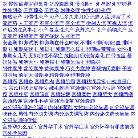
炎
慢性输卵管卵巢炎
盆腔腹膜炎
慢性附件炎
盘腔炎
非特异
性外阴炎
子宫颈炎
子宫炎
附件炎症
慢性妇科炎症
自然流产
习惯性流产
流产后多久来月经
无痛人流
清宫手术
流产药
人工流产
不完全流产
完全流产
微创人流
可视人流
流
产后的注意事项
小产
复发性流产
意外流产
引产
药物流产
反
复流产
稽留流产
流产症状
先兆流产
安全期
排卵试纸
排卵期在什么时候
不排卵
排卵期出血
排卵
期
排卵期症状
排卵日
排卵期怎么算
排卵期白带带血
女性排
卵期有几天
无排卵性不孕症
危险期
卵泡黄素化
白带拉丝
基
础体温
卵泡大小
卵泡扁
排卵期体温
排卵障碍
附件囊肿
盆腔囊肿
黄体囊肿
巧克力囊肿
宫颈纳氏囊肿
子宫
腺肌瘤
前庭大腺囊肿
精囊囊肿
卵泡囊肿
宫颈癌
宫颈炎
宫颈息肉
宫颈肌瘤
宫颈粘液异常
tct检查是什
么
宫颈柱状上皮异位
绒毛膜癌
宫颈锥切
宫颈原位癌
宫颈鳞
癌
宫颈狭窄
宫颈筛查
宫颈妊娠
宫颈糜烂
宫颈肥大
宫颈闭锁
宫颈粘连
宫颈性不孕
宫颈癌疫苗
宫颈囊肿
内分泌失调怎么调理
内分泌紊乱
女性内分泌失调
内分泌失调
吃什么
男性内分泌失调
内分泌失调预防
内分泌失调长痘痘
内
分泌失调的症状
宫外孕怎么治疗
宫外孕手术
宫外孕症状
宫外怀孕有哪些前兆
宫外孕原因