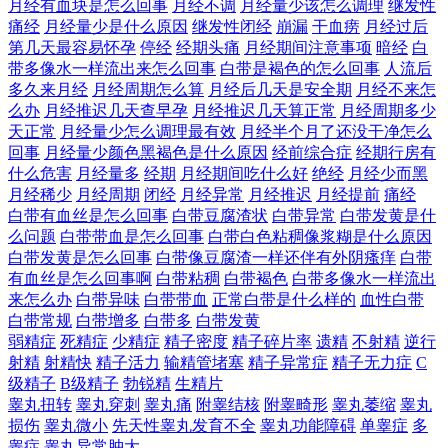
月经有血块是怎么回事
月经不调
月经量少该怎么调理
继发性
痛经
月经量少是什么原因
继发性闭经
崩漏
干血痨
月经过后
第几天最容易怀孕
停经
经期头痛
月经期间注意事项
暗经
白
带多像水一样流出来怎么回事
白带是褐色的怎么回事
人流后
多久来月经
月经周期怎么算
月经后几天是安全期
月经不来怎
么办
月经推迟几天查早孕
月经推迟几天算正常
月经周期多少
天正常
月经量少怎么调理最有效
月经半个月了还没干净怎么
回事
月经量少颜色黑褐色是什么原因
经前综合症
经期行房有
什么危害
月经量多
经期
月经期间吃什么好
绝经
月经少而黑
月经稀少
月经周期
闭经
月经异常
月经推迟
月经提前
痛经
白带有血丝是怎么回事
白带豆腐渣状
白带异常
白带发黄是什
么问题
白带带血是怎么回事
白带白色粘稠像浆糊是什么原因
白带发黄是怎么回事
白带像豆腐渣一样还伴有外阴瘙痒
白带
有血丝是怎么回事啊
白带粘稠
白带褐色
白带多像水一样流出
来怎么办
白带异味
白带带血
正常白带是什么样的
血性白带
白带常规
白带增多
白带多
白带发黄
弱精症
死精症
少精症
精子密度
精子碎片率
遗精
不射精
逆行
射精
射精快
精子活力
输精管堵塞
精子异常症
精子无力症
C
级精子
B级精子
勃锐精
生精片
睾丸扭转
睾丸穿刺
睾丸痛
附睾结核
附睾畸形
睾丸萎缩
睾丸
损伤
睾丸微小
先天性睾丸发育不全
睾丸功能障碍
单睾症
多
睾症
睾丸异常肿大