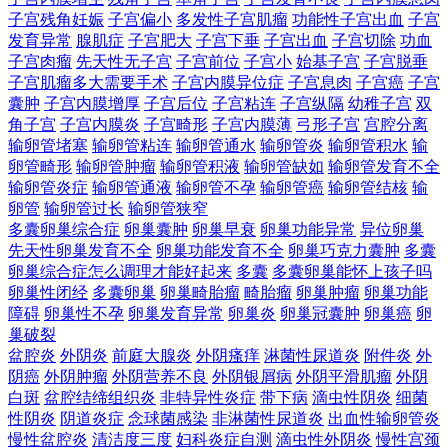
子宫残角妊娠
子宫偏小
多发性子宫肌瘤
功能性子宫出血
子宫
发育异常
腺肌症
子宫肥大
子宫下垂
子宫出血
子宫切除
功血
子宫肉瘤
先天性无子宫
子宫前位
子宫小
始基子宫
子宫脱垂
子宫肌瘤多大需要手术
子宫内膜异位症
子宫息肉
子宫癌
子宫
囊肿
子宫内膜增厚
子宫后位
子宫粘连
子宫纵隔
幼稚子宫
双
角子宫
子宫内膜炎
子宫畸形
子宫内膜薄
弓形子宫
宫腔分离
输卵管堵塞
输卵管粘连
输卵管通水
输卵管炎
输卵管积水
输
卵管畸形
输卵管肿瘤
输卵管积液
输卵管缺如
输卵管发育不全
输卵管炎症
输卵管通液
输卵管不孕
输卵管癌
输卵管结核
输
卵管
输卵管过长
输卵管狭窄
多囊卵巢综合症
卵巢囊肿
卵巢早衰
卵巢功能异常
异位卵巢
先天性卵巢发育不全
卵巢功能发育不全
卵巢巧克力囊肿
多囊
卵巢综合症怎么调理才能好起来
多囊
多囊卵巢能怀上孩子吗
卵巢性闭经
多囊卵巢
卵巢畸胎瘤
畸胎瘤
卵巢肿瘤
卵巢功能
障碍
卵巢性不孕
卵巢发育异常
卵巢炎
卵巢冠囊肿
卵巢癌
卵
巢破裂
盆腔炎
外阴炎
前庭大腺炎
外阴瘙痒
淋菌性尿道炎
附件炎
外
阴癌
外阴肿瘤
外阴营养不良
外阴银屑病
外阴平滑肌瘤
外阴
白斑
盆腔结缔组织炎
非特异性炎症
带下病
滴虫性阴炎
细菌
性阴炎
阴道炎症
念球菌感染
非淋菌性尿道炎
出血性输卵管炎
慢性盆腔炎
清洁度三度
妇科炎症自测
滴虫性外阴炎
慢性宫颈