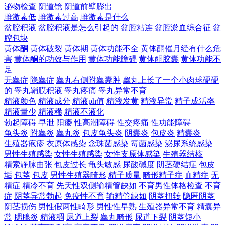
泌物检查
阴道镜
阴道前壁膨出
雌激素低
雌激素过高
雌激素是什么
盆腔积液
盆腔积液是怎么引起的
盆腔粘连
盆腔淤血综合征
盆
腔包块
黄体酮
黄体破裂
黄体期
黄体功能不全
黄体酮催月经有什么危
害
黄体酮的功效与作用
黄体功能障碍
黄体酮胶囊
黄体功能不
足
无睾症
隐睾症
睾丸右侧附睾囊肿
睾丸上长了一个小肉球硬硬
的
睾丸鞘膜积液
睾丸疼痛
睾丸异常不育
精液颜色
精液成分
精液ph值
精液发黄
精液异常
精子成活率
精液量少
精液稀
精液不液化
勃起障碍
早泄
阳痿
性高潮障碍
性交疼痛
性功能障碍
龟头炎
附睾炎
睾丸炎
包皮龟头炎
阴囊炎
包皮炎
精囊炎
生殖器疱疹
衣原体感染
念珠菌感染
霉菌感染
泌尿系统感染
男性生殖感染
女性生殖感染
女性支原体感染
生殖器结核
精索静脉曲张
包皮过长
龟头敏感
尿酸碱度
阴茎硬结症
包皮
垢
包茎
包皮
男性生殖器畸形
精子质量
畸形精子症
血精症
无
精症
精冷不育
先天性双侧输精管缺如
不育男性体格检查
不育
症
阴茎异常勃起
免疫性不育
输精管缺如
阴茎扭转
隐匿阴茎
阴茎损伤
男性假两性畸形
男性性早熟
生殖器异常不育
精囊异
常
腮腺炎
精液稠
尿道上裂
睾丸畸形
尿道下裂
阴茎短小