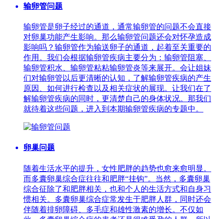
输卵管问题
输卵管是卵子经过的通道，通常输卵管的问题不会直接
对卵巢功能产生影响。那么输卵管问题还会对怀孕造成
影响吗？输卵管作为输送卵子的通道，起着至关重要的
作用。我们会根据输卵管疾病主要分为：输卵管阻塞、
输卵管积水、输卵管粘粘输卵管炎等来展开。会让姐妹
们对输卵管以后更清晰的认知，了解输卵管疾病的产生
原因、如何进行检查以及相关症状的展现。让我们在了
解输卵管疾病的同时，更清楚自己的身体状况。那我们
就待着这些问题，进入到本期输卵管疾病的专题中。
卵巢问题
随着生活水平的提升，女性肥胖的趋势也愈来愈明显。
而多囊卵巢综合症往往和肥胖“挂钩”。当然，多囊卵巢
综合征除了和肥胖相关，也和个人的生活方式和自身习
惯相关。多囊卵巢综合症常发生于肥胖人群，同时还会
伴随着排卵障碍、多毛症和雄性激素的增长。不仅如