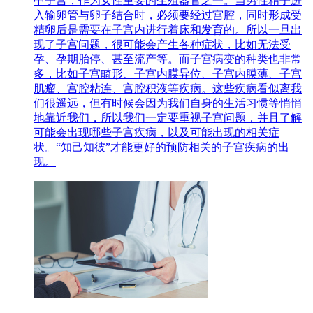
中子宫，作为女性重要的生殖器官之一。当男性精子进
入输卵管与卵子结合时，必须要经过宫腔，同时形成受
精卵后是需要在子宫内进行着床和发育的。所以一旦出
现了子宫问题，很可能会产生各种症状，比如无法受
孕、孕期胎停、甚至流产等。而子宫病变的种类也非常
多，比如子宫畸形、子宫内膜异位、子宫内膜薄、子宫
肌瘤、宫腔粘连、宫腔积液等疾病。这些疾病看似离我
们很遥远，但有时候会因为我们自身的生活习惯等悄悄
地靠近我们，所以我们一定要重视子宫问题，并且了解
可能会出现哪些子宫疾病，以及可能出现的相关症
状。“知己知彼”才能更好的预防相关的子宫疾病的出
现。