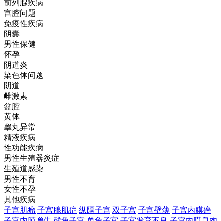
前列腺疾病
宫腔问题
免疫性疾病
阴囊
男性保健
怀孕
阴道炎
染色体问题
阴道
雌激素
盆腔
黄体
睾丸异常
精液疾病
性功能疾病
男性生殖器炎症
生殖道感染
男性不育
女性不孕
其他疾病
子宫肌瘤
子宫腺肌症
纵隔子宫
双子宫
子宫壁薄
子宫内膜癌
子宫内膜增生
残角子宫
单角子宫
子宫发育不良
子宫内膜息肉