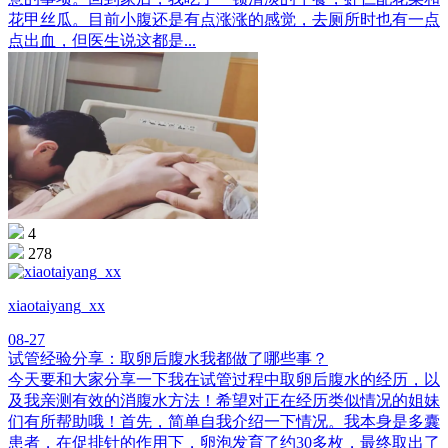
花甲丝瓜。目前小腹还是有点涨涨的感觉，去厕所时也有一点
点出血，但医生说这都是...
4
278
xiaotaiyang_xx
08-27
试管经验分享：取卵后腹水我都做了哪些事？
今天要和大家分享一下我在试管过程中取卵后腹水的经历，以
及我亲测有效的消腹水方法！希望对正在经历类似情况的姐妹
们有所帮助哦！首先，简单自我介绍一下情况。我本身是多囊
患者，在促排针的作用下，卵泡发育了约30多枚，最终取出了