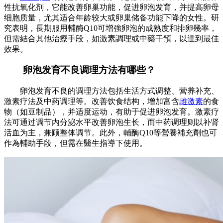
性抗氧化剂，它能改善卵巢功能，促进卵泡发育，并提高卵母
细胞质量，尤其适合年龄较大或卵巢储备功能下降的女性。研
究表明，長期服用輔酶Q10可增強卵泡的成熟度和排卵幾率，
但需結合其他治療手段，如激素調理或中藥干預，以達到最佳
效果。
卵泡发育不良调理方法有哪些？
卵泡发育不良的调理方法包括生活方式调整、营养补充、
激素疗法及中药调理等。改善饮食结构，增加富含
雌激素
的食
物（如豆制品），并适度运动，有助于促进卵泡发育。激素疗
法可通过调节内分泌水平改善卵泡生长，而中药调理则以补肾
活血为主，兼顾整体调节。此外，輔酶Q10等營養補充劑也可
作為輔助手段，但需在醫生指導下使用。