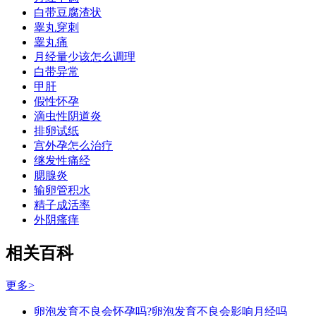
白带豆腐渣状
睾丸穿刺
睾丸痛
月经量少该怎么调理
白带异常
甲肝
假性怀孕
滴虫性阴道炎
排卵试纸
宫外孕怎么治疗
继发性痛经
腮腺炎
输卵管积水
精子成活率
外阴瘙痒
相关百科
更多>
卵泡发育不良会怀孕吗?卵泡发育不良会影响月经吗