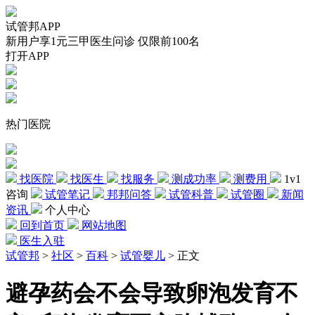
试管邦APP
新用户享1元三甲医生问诊 仅限前100名
打开APP
热门医院
找医院
找医生
找服务
测成功率
测费用
1v1
咨询
试管笔记
邦邦问答
试管科普
试管圈
新闻
资讯
个人中心
回到首页
网站地图
医生入驻
试管邦
>
社区
>
百科
>
试管婴儿
>
正文
避孕药会不会导致卵泡发育不