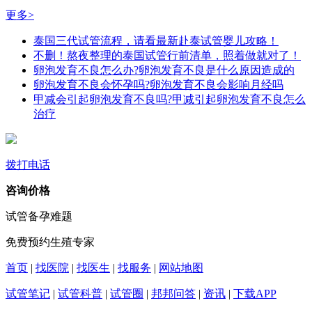
更多>
泰国三代试管流程，请看最新赴泰试管婴儿攻略！
不删！熬夜整理的泰国试管行前清单，照着做就对了！
卵泡发育不良怎么办?卵泡发育不良是什么原因造成的
卵泡发育不良会怀孕吗?卵泡发育不良会影响月经吗
甲减会引起卵泡发育不良吗?甲减引起卵泡发育不良怎么
治疗
拨打电话
咨询价格
试管备孕难题
免费预约生殖专家
首页
|
找医院
|
找医生
|
找服务
|
网站地图
试管笔记
|
试管科普
|
试管圈
|
邦邦问答
|
资讯
|
下载APP