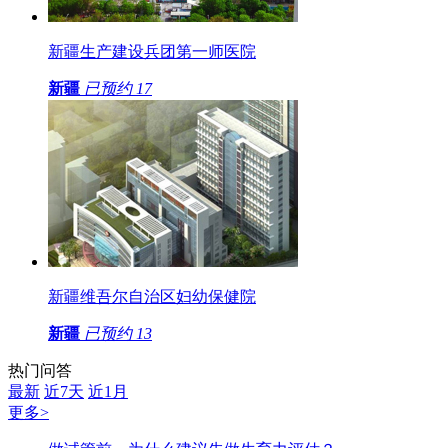
新疆生产建设兵团第一师医院
新疆
已预约
17
新疆维吾尔自治区妇幼保健院
新疆
已预约
13
热门问答
最新
近7天
近1月
更多>