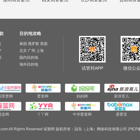
款
目的地攻略
议
泰国
俄罗斯
美国
护
北京
广州
上海
明
国内目的地
海外目的地
试管邦APP
微信公
国育婴网
婴童网
妈妈网
新浪育儿
摇篮网
丫丫网
中华婴童网
爱婴室
.com All Righrs Reserved
试管邦
版权所有：冠岛（上海）网络科技有限公司
沪ICP备