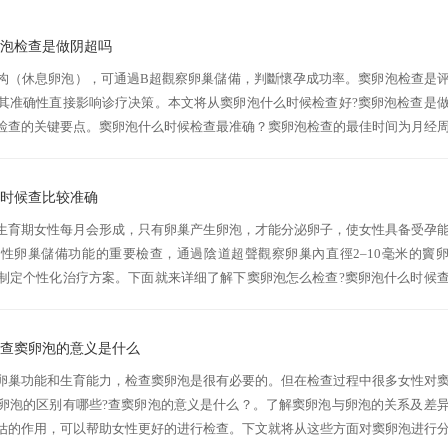
卵泡检查是做阴超吗
构（休息卵泡），可通過B超觀察卵巢儲備，判斷懷孕成功率。窦卵泡检查是
其准确性直接影响诊疗决策。本文将从窦卵泡什么时候检查好?窦卵泡检查是
检查的关键要点。窦卵泡什么时候检查最准确？窦卵泡检查的最佳时间为月经
阶段。此时卵巢处于基础状态，优势卵泡尚未开始募集，窦卵泡的显示最为清晰，
么时候查比较准确
生育期女性每月会形成，只有卵巢产生卵泡，才能分泌卵子，使女性具备受孕
女性卵巢儲備功能的重要檢查，通過陰道超聲觀察卵巢內直徑2–10毫米的竇
制定个性化治疗方案。下面就来详细了解下窦卵泡怎么检查?窦卵泡什么时候
采用经阴道超声，过程类似妇科检查：受检者仰卧于检查床，医生将套有避孕套.
?查窦卵泡的意义是什么
卵巢功能和生育能力，检查窦卵泡是很有必要的。但在检查过程中很多女性对
卵泡的区别有哪些?查窦卵泡的意义是什么？。了解窦卵泡与卵泡的关系及差
估的作用，可以帮助女性更好的进行检查。下文就将从这些方面对窦卵泡进行