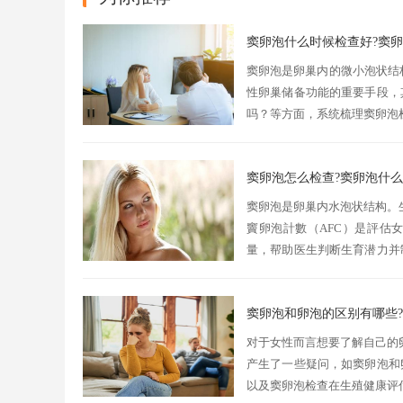
窦卵泡什么时候检查好?窦
窦卵泡是卵巢内的微小泡状结
性卵巢储备功能的重要手段，
吗？等方面，系统梳理窦卵泡
第2至5天，即月经来潮的早期
窦卵泡怎么检查?窦卵泡什
窦卵泡是卵巢内水泡状结构。
竇卵泡計數（AFC）是評估
量，帮助医生判断生育潜力并
准确？窦卵泡检查怎么做？检查
窦卵泡和卵泡的区别有哪些
对于女性而言想要了解自己的
产生了一些疑问，如窦卵泡和
以及窦卵泡检查在生殖健康评