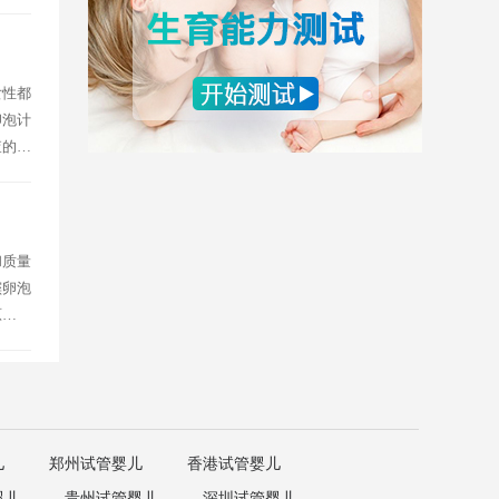
..
女性都
卵泡计
查的费
和质量
窦卵泡
原因有
儿
郑州试管婴儿
香港试管婴儿
婴儿
贵州试管婴儿
深圳试管婴儿