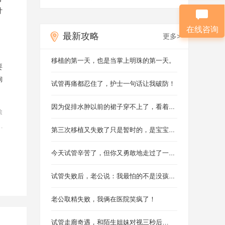
计
在线咨询
最新攻略
更多>
移植的第一天，也是当掌上明珠的第一天。
要
詢
试管再痛都忍住了，护士一句话让我破防！
因为促排水肿以前的裙子穿不上了，看着镜子哭了十分钟！
除
第三次移植又失败了只是暂时的，是宝宝在等你最好的状态！
今天试管辛苦了，但你又勇敢地走过了一天！
试管失败后，老公说：我最怕的不是没孩子，是失去你！
老公取精失败，我俩在医院笑疯了！
试管走廊奇遇，和陌生姐妹对视三秒后…