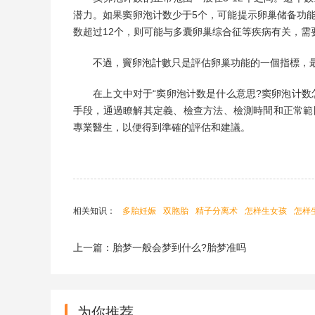
潜力。如果窦卵泡计数少于5个，可能提示卵巢储备功
数超过12个，则可能与多囊卵巢综合征等疾病有关，需
不過，竇卵泡計數只是評估卵巢功能的一個指標，最
在上文中对于“窦卵泡计数是什么意思?窦卵泡计数怎
手段，通過瞭解其定義、檢查方法、檢測時間和正常範
專業醫生，以便得到準確的評估和建議。
相关知识：
多胎妊娠
双胞胎
精子分离术
怎样生女孩
怎样
rh(d)血型阳性是什么意思
RH血型阳性是什么意思
上一篇：胎梦一般会梦到什么?胎梦准吗
碱性食物
供卵试管婴儿
生女孩
生男孩
HCG正
为你推荐