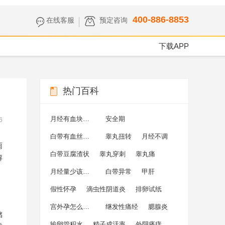
400-886-8853
在线客服
预定咨询
下载APP
热门百科
月经有血块是怎么回事
安全期
6
白带有血丝是怎么回事
睾丸扭转
月经不调
雨
白带豆腐渣状
睾丸穿刺
睾丸痛
解
月经量少该怎么调理
白带异常
甲肝
假性怀孕
滴虫性阴道炎
排卵试纸
宫外孕怎么治疗
继发性痛经
腮腺炎
储
输卵管积水
精子成活率
外阴瘙痒