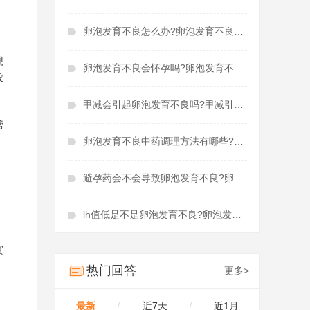
卵泡发育不良怎么办?卵泡发育不良是什么原因造成的
观
卵泡发育不良会怀孕吗?卵泡发育不良会影响月经吗
没
甲减会引起卵泡发育不良吗?甲减引起卵泡发育不良怎么治疗
膀
卵泡发育不良中药调理方法有哪些?卵泡发育不良中药调理多久
避孕药会不会导致卵泡发育不良?卵泡发育不良吃辅酶q10有用吗
，
lh值低是不是卵泡发育不良?卵泡发育不良需要促排吗
實
热门回答
更多>
最新
/
近7天
/
近1月