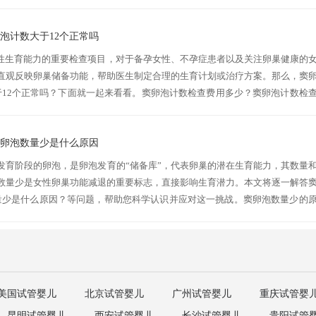
泡是未成熟卵泡，处于发育初始阶段，直径2-8毫米，位于卵巢皮质，数量少（.
泡计数大于12个正常吗
女性生育能力的重要检查项目，对于备孕女性、不孕症患者以及关注卵巢健康的
直观反映卵巢储备功能，帮助医生制定合理的生育计划或治疗方案。那么，窦
于12个正常吗？下面就一起来看看。窦卵泡计数检查费用多少？窦卵泡计数检
所差异。一般来说，在三甲医院进行阴道超声检查的费用在200-500...
窦卵泡数量少是什么原因
发育阶段的卵泡，是卵泡发育的“储备库”，代表卵巢的潜在生育能力，其数量
数量少是女性卵巢功能减退的重要标志，直接影响生育潜力。本文将逐一解答
量少是什么原因？等问题，帮助您科学认识并应对这一挑战。窦卵泡数量少的
功能自然衰退，窦卵泡数量逐年下降。2、卵巢早衰：年輕女性因遺傳或免疫因...
美国试管婴儿
北京试管婴儿
广州试管婴儿
重庆试管婴
昆明试管婴儿
西安试管婴儿
长沙试管婴儿
贵阳试管