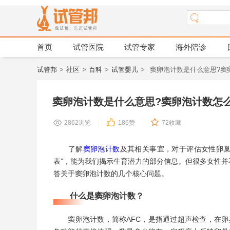
首页
试管医院
试管专家
海外陪诊
试管邦
>
社区
>
百科
>
试管婴儿
>
窦卵泡计数是什么意思?窦卵泡计数怎
2862
浏览
186
赞
72
收藏
了解
窦卵泡计数
及其相关事宜，对于评估女性卵巢
表”，能为我们揭示生育潜力的部分信息。但很多女性并
答关于窦卵泡计数的几个核心问题。
什么是窦卵泡计数？
窦卵泡计数，简称AFC，是指通过超声检查，在卵巢