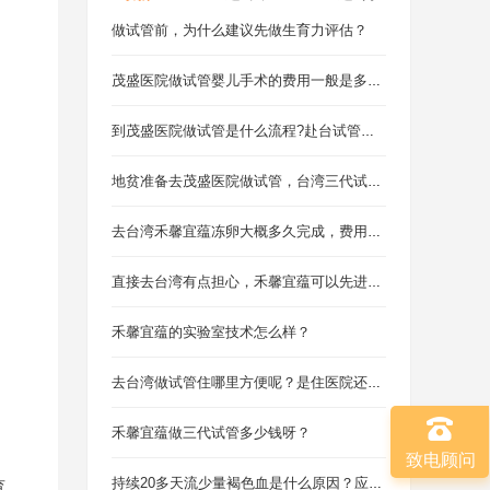
做试管前，为什么建议先做生育力评估？
茂盛医院做试管婴儿手术的费用一般是多少？准备6.21万够吗？
到茂盛医院做试管是什么流程?赴台试管办什么签证好？
地贫准备去茂盛医院做试管，台湾三代试管婴儿怎么样？
去台湾禾馨宜蕴冻卵大概多久完成，费用多少？
直接去台湾有点担心，禾馨宜蕴可以先进行线上视频看诊吗？
禾馨宜蕴的实验室技术怎么样？
去台湾做试管住哪里方便呢？是住医院还是住酒店呢？
禾馨宜蕴做三代试管多少钱呀？
致电顾问
持续20多天流少量褐色血是什么原因？应该吃什么药？
育