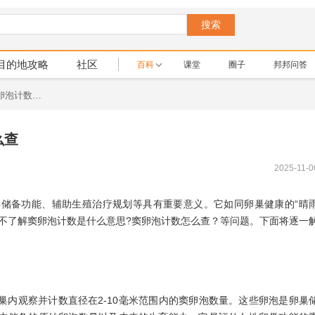
搜索
目的地攻略
社区
百科
课堂
圈子
邦邦问答
窦卵泡计数是什么意思?窦卵泡计数怎么查
么查
2025-11-0
储备功能、辅助生殖治疗规划等具有重要意义。它如同卵巢健康的“晴
不了解窦卵泡计数是什么意思?窦卵泡计数怎么查？等问题。下面将逐一
内观察并计数直径在2-10毫米范围内的窦卵泡数量。这些卵泡是卵巢