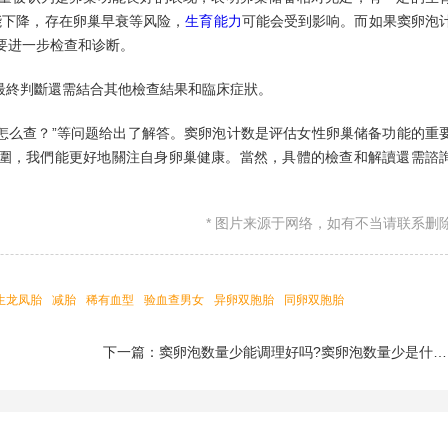
能下降，存在卵巢早衰等风险，
生育能力
可能会受到影响。而如果窦卵泡
要进一步检查和诊断。
終判斷還需結合其他檢查結果和臨床症狀。
么查？”等问题给出了解答。窦卵泡计数是评估女性卵巢储备功能的重
圍，我們能更好地關注自身卵巢健康。當然，具體的檢查和解讀還需諮
* 图片来源于网络，如有不当请联系删
生龙凤胎
减胎
稀有血型
验血查男女
异卵双胞胎
同卵双胞胎
碱性食物有哪些
血型遗传规律表
生男生女早知道
熊猫血(rh阴性血)
酸性食物
下一篇：窦卵泡数量少能调理好吗?窦卵泡数量少是什么原因
常值
Rh阴性血(熊猫血)
冷冻卵子
孕囊看男女
胎梦