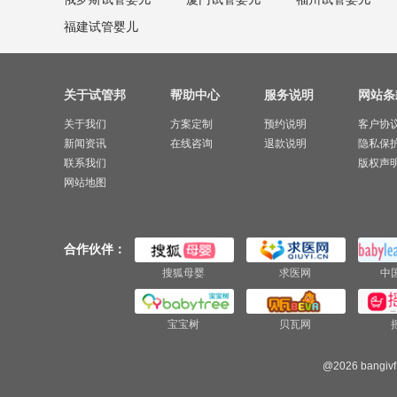
福建试管婴儿
关于试管邦
帮助中心
服务说明
网站条
关于我们
方案定制
预约说明
客户协
新闻资讯
在线咨询
退款说明
隐私保
联系我们
版权声
网站地图
合作伙伴：
搜狐母婴
求医网
中
宝宝树
贝瓦网
@2026 bangivf