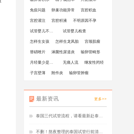
重
免疫问题
卵巢功能异常
宫腔积血
宫腔灌注
宫腔积液
不明原因不孕
试管婴儿不成功
试管婴儿检查
怎样生女孩
怎样生龙凤胎
宫颈肌瘤
替硝唑片
淋菌性尿道炎
输卵管畸形
月经量少是什么原因
无痛人流
继发性闭经
子宫壁薄
附件炎
输卵管肿瘤
最新资讯
更多>>
泰国三代试管流程，请看最新赴泰试管婴儿攻略！
不删！熬夜整理的泰国试管行前清单，照着做就对了！