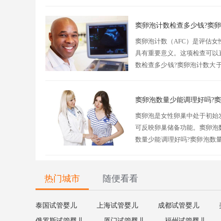
窦卵泡和卵泡有哪些区别？窦卵
窦卵泡计数检查多少钱?窦卵
窦卵泡计数（AFC）是评估
具有重要意义。这项检查可以
数检查多少钱?窦卵泡计数大
用因地区和医疗机构级别不同而有
窦卵泡数量少能调理好吗?
窦卵泡是女性卵巢中处于初始
可反映卵巢储备功能。窦卵泡
数量少能调理好吗?窦卵泡数
哪些？1、年龄：35岁后卵巢
热门城市
随便看看
泰国试管婴儿
上海试管婴儿
成都试管婴儿
俄罗斯试管婴儿
厦门试管婴儿
福州试管婴儿