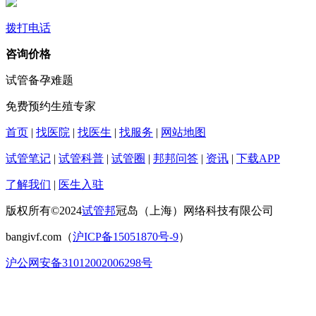
拨打电话
咨询价格
试管备孕难题
免费预约生殖专家
首页
|
找医院
|
找医生
|
找服务
|
网站地图
试管笔记
|
试管科普
|
试管圈
|
邦邦问答
|
资讯
|
下载APP
了解我们
|
医生入驻
版权所有©2024
试管邦
冠岛（上海）网络科技有限公司
bangivf.com（
沪ICP备15051870号-9
）
沪公网安备31012002006298号