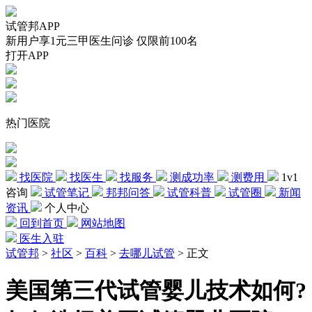
试管邦APP
新用户享1元三甲医生问诊 仅限前100名
打开APP
热门医院
找医院
找医生
找服务
测成功率
测费用
1v1
咨询
试管笔记
邦邦问答
试管科普
试管圈
新闻
资讯
个人中心
回到首页
网站地图
医生入驻
试管邦
>
社区
>
百科
>
去哪儿试管
>
正文
美国第三代试管婴儿技术如何?