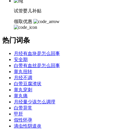
试管婴儿补贴
领取优惠
热门词条
月经有血块是怎么回事
安全期
白带有血丝是怎么回事
睾丸扭转
月经不调
白带豆腐渣状
睾丸穿刺
睾丸痛
月经量少该怎么调理
白带异常
甲肝
假性怀孕
滴虫性阴道炎