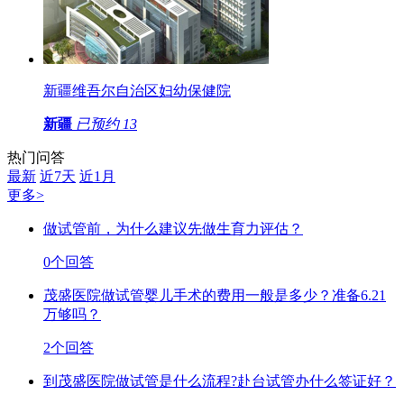
新疆维吾尔自治区妇幼保健院
新疆
已预约
13
热门问答
最新
近7天
近1月
更多>
做试管前，为什么建议先做生育力评估？
0个回答
茂盛医院做试管婴儿手术的费用一般是多少？准备6.21
万够吗？
2个回答
到茂盛医院做试管是什么流程?赴台试管办什么签证好？