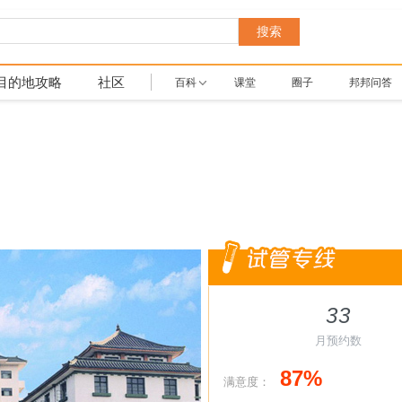
搜索
目的地攻略
社区
百科
课堂
圈子
邦邦问答
33
月预约数
87%
满意度：