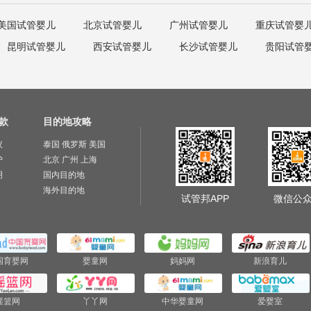
美国试管婴儿
北京试管婴儿
广州试管婴儿
重庆试管婴
昆明试管婴儿
西安试管婴儿
长沙试管婴儿
贵阳试管
款
目的地攻略
议
泰国
俄罗斯
美国
护
北京
广州
上海
明
国内目的地
海外目的地
试管邦APP
微信公
国育婴网
婴童网
妈妈网
新浪育儿
摇篮网
丫丫网
中华婴童网
爱婴室