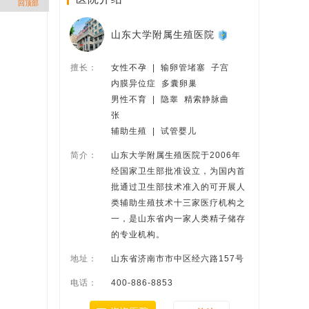
回顶部
山东大学附属生殖医院
擅长：
女性不孕  |  输卵管堵塞  子宫
内膜异位症  多囊卵巢
男性不育  |  隐睾  精索静脉曲
张
辅助生殖  |  试管婴儿
简介：
山东大学附属生殖医院于2006年
经国家卫生部批准设立，为国内首
批通过卫生部技术准入的可开展人
类辅助生殖技术十三家医疗机构之
一，是山东省内一家人类精子储存
的专业机构。
地址：
山东省济南市市中区经六路157号
电话：
400-886-8853