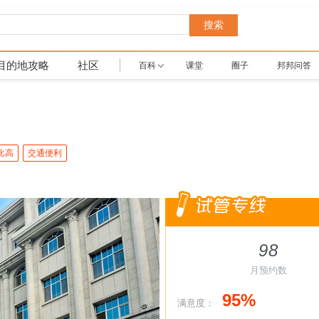
搜索
目的地攻略
社区
百科
课堂
圈子
邦邦问答
比高
交通便利
98
月预约数
95%
满意度：