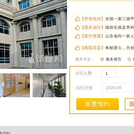
【开创先河】
全国一家三级
【擅长治疗】
辅助生殖及男
【医疗资源】
山东省内一家
【医院宗旨】
奉献爱心，共
服务承诺：
服务规范
出行人数
出行月份
免费预约
38)