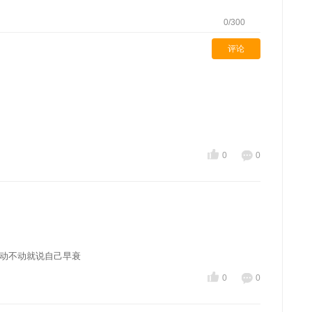
0
/300
评论
0
0
么动不动就说自己早衰
0
0