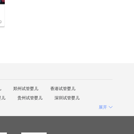
中南大学湘雅医院
南华大学附属长沙
中南大学湘雅医院
南华大学附属长
9
￥
35,000
预约：
216
￥
35,000
儿
郑州试管婴儿
香港试管婴儿
婴儿
贵州试管婴儿
深圳试管婴儿
展开