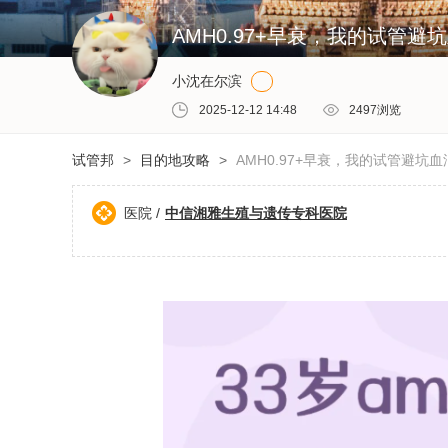
AMH0.97+早衰，我的试管
小沈在尔滨
2025-12-12 14:48
2497
浏览
试管邦
>
目的地攻略
>
AMH0.97+早衰，我的试管避坑
医院 /
中信湘雅生殖与遗传专科医院