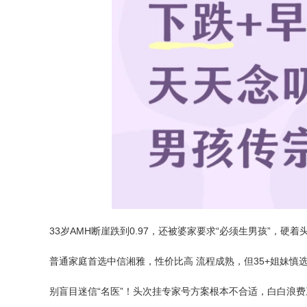
33岁AMH断崖跌到0.97，还被婆家要求“必须生男孩”，
普通家庭首选中信湘雅，性价比高 流程成熟，但35+姐妹慎
别盲目迷信“名医”！头次挂专家号方案根本不合适，白白浪