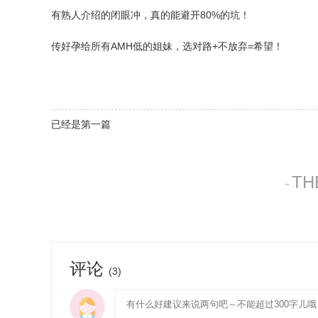
有熟人介绍的闭眼冲，真的能避开80%的坑！
传好孕给所有AMH低的姐妹，选对路+不放弃=希望！
已经是第一篇
TH
~
评论
(3)