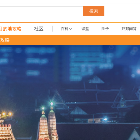
搜索
目的地攻略
社区
百科
课堂
圈子
邦邦问答
布攻略