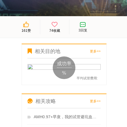
3
回复
74
收藏
161
赞
相关目的地
更多>>
成功率
%
平均试管费用:
相关攻略
更多>>
AMH0.97+早衰，我的试管避坑血泪史，选对地方少走80%弯路！