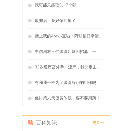
我可能只能取6、7个卵
取卵后，我好像抑郁了
接上我的4bc小宝啦！附移植日幸运小确幸！
中信湘雅三代试管姐妹团招募！一起接好孕！
32岁经历宫外孕、流产，我决定去做试管婴儿
有和我一样为了试管辞职的姐妹吗
促排第六天促黄体低，要不要用药！
百科知识
更多>>