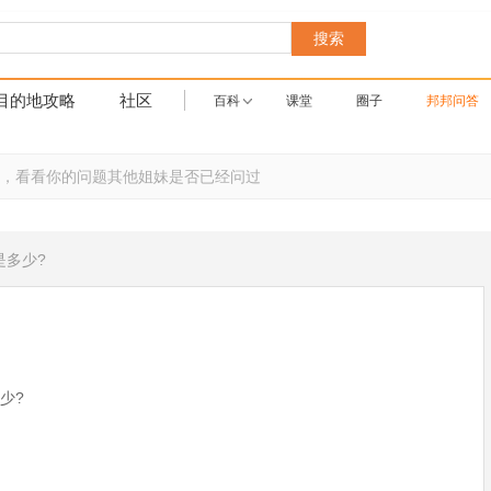
搜索
目的地攻略
社区
百科
课堂
圈子
邦邦问答
是多少?
少?