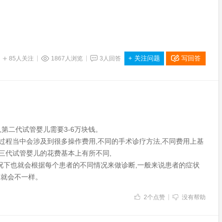
+
关注问题
写回答
85
人关注
人浏览
3
人回答
,第二代试管婴儿需要3-6万块钱。
过程当中会涉及到很多操作费用,不同的手术诊疗方法,不同费用上基
三代试管婴儿的花费基本上有所不同,
情况下也就会根据每个患者的不同情况来做诊断,一般来说患者的症状
销就会不一样。
2
个点赞
没有帮助