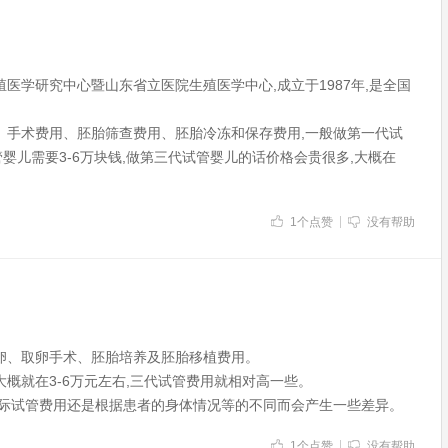
医学研究中心暨山东省立医院生殖医学中心,成立于1987年,是全国
。
、手术费用、胚胎筛查费用、胚胎冷冻和保存费用,一般做第一代试
管婴儿需要3-6万块钱,做第三代试管婴儿的话价格会贵很多,大概在
1
个点赞
没有帮助
卵、取卵手术、胚胎培养及胚胎移植费用。
概就在3-6万元左右,三代试管费用就相对高一些。
实际试管费用还是根据患者的身体情况等的不同而会产生一些差异。
1
个点赞
没有帮助