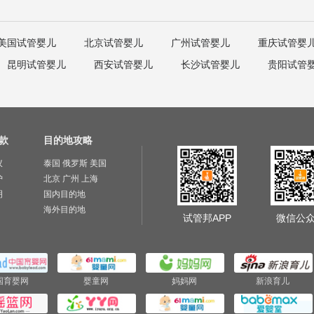
美国试管婴儿
北京试管婴儿
广州试管婴儿
重庆试管婴
昆明试管婴儿
西安试管婴儿
长沙试管婴儿
贵阳试管
款
目的地攻略
议
泰国
俄罗斯
美国
护
北京
广州
上海
明
国内目的地
海外目的地
试管邦APP
微信公
国育婴网
婴童网
妈妈网
新浪育儿