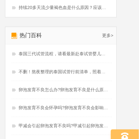
持续20多天流少量褐色血是什么原因？应该吃什么药？
热门百科
更多>
泰国三代试管流程，请看最新赴泰试管婴儿攻略！
不删！熬夜整理的泰国试管行前清单，照着做就对了！
卵泡发育不良怎么办?卵泡发育不良是什么原因造成的
卵泡发育不良会怀孕吗?卵泡发育不良会影响月经吗
甲减会引起卵泡发育不良吗?甲减引起卵泡发育不良怎么治疗