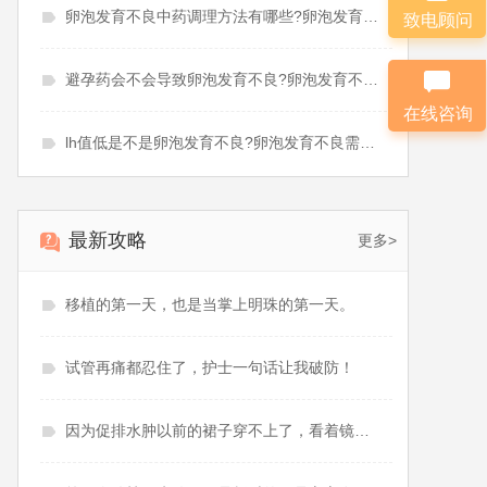
卵泡发育不良中药调理方法有哪些?卵泡发育不良中药调理多久
致电顾问
避孕药会不会导致卵泡发育不良?卵泡发育不良吃辅酶q10有用吗
在线咨询
lh值低是不是卵泡发育不良?卵泡发育不良需要促排吗
最新攻略
更多>
移植的第一天，也是当掌上明珠的第一天。
试管再痛都忍住了，护士一句话让我破防！
因为促排水肿以前的裙子穿不上了，看着镜子哭了十分钟！