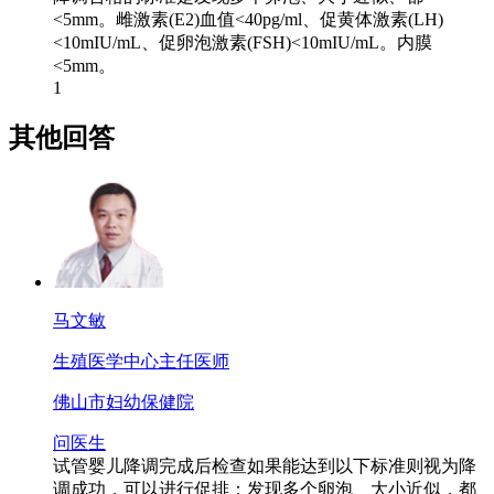
<5mm。雌激素(E2)血值<40pg/ml、促黄体激素(LH)
<10mIU/mL、促卵泡激素(FSH)<10mIU/mL。内膜
<5mm。
1
其他回答
马文敏
生殖医学中心
主任医师
佛山市妇幼保健院
问医生
试管婴儿降调完成后检查如果能达到以下标准则视为降
调成功，可以进行促排：发现多个卵泡、大小近似，都