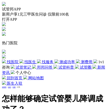
试管邦APP
新用户享1元三甲医生问诊 仅限前100名
打开APP
热门医院
找医院
找医生
找服务
测成功率
测费用
1v1
咨询
试管笔记
邦邦问答
试管科普
试管圈
新闻
资讯
个人中心
回到首页
网站地图
医生入驻
试管邦
>
社区
>
问答
>
正文
怎样能够确定试管婴儿降调成