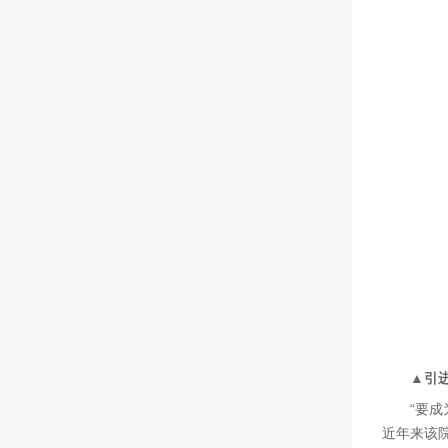
▲引
“要成为
近年来该