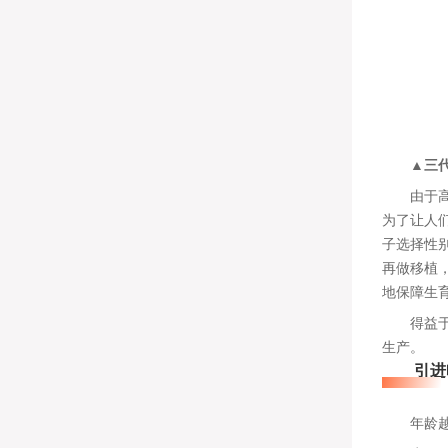
▲三
由于高龄
为了让人
子选择性
再做移植
地保障生
得益于基
生产。
引进哈
年龄越大