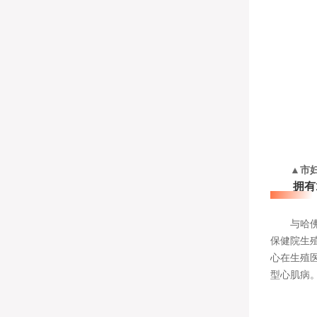
▲市
拥有1
与哈佛大
保健院生
心在生殖
型心肌病