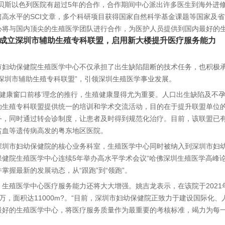
和贝斯以色列医院有超过5年的合作，合作期间中心派出许多医生到海外进
篇高水平的SCI文章，多个科研项目获得国家自然科学基金课题等国家及
心将与国内顶尖的生殖医学团队进行合作，为医护人员提供到国内最好的
立深圳市辅助生殖专科联盟，启用新大楼提升医疗服务能力
幼保健院生殖医学中心不仅承担了出生缺陷阻断的技术任务，也积极承担
“深圳市辅助生殖专科联盟”，引领深圳生殖医学事业发展。
健康窗口前移’理念的推行，生殖健康显得尤为重要。人口出生缺陷及不孕
助生殖专科联盟提供统一的培训和学术交流活动，目的在于提升联盟单位
务，同时通过转会诊制度，让患者及时得到规范化治疗。目前，该联盟已有
贫血等遗传病高发的粤东地区医院。
市妇幼保健院的核心业务科室，生殖医学中心同时被纳入到深圳市妇幼保健院
保健院生殖医学中心连续5年举办高水平学术会议“哈佛深圳生殖医学高峰
掌握最新的发展动态，从“跟跑”到“领跑”。
殖医学中心医疗服务能力还将大大增强。姚吉龙表示，在该院于2021
万，面积达11000m?。“目前，深圳市妇幼保健院正致力于建设国际
最好的生殖医学中心，将医疗服务质量作为最重要的考核标准，竭力为每一