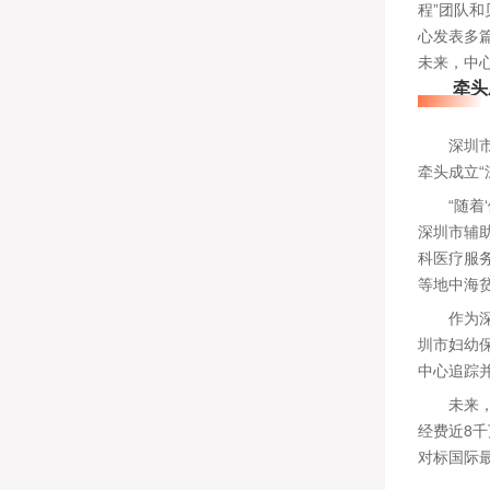
程”团队
心发表多
未来，中
牵头成
深圳市妇
牵头成立
“随着‘
深圳市辅
科医疗服
等地中海
作为深圳
圳市妇幼
中心追踪并
未来，生
经费近8千
对标国际