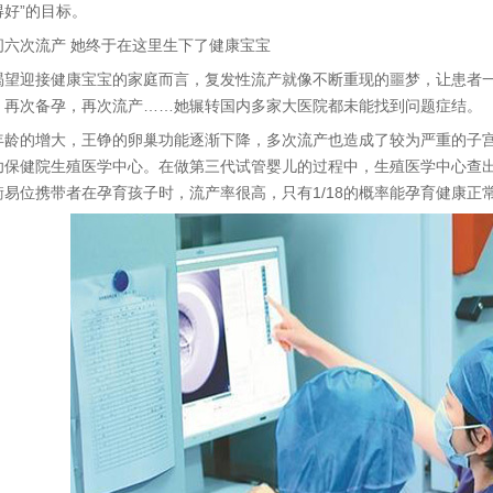
好”的目标。
次流产 她终于在这里生下了健康宝宝
迎接健康宝宝的家庭而言，复发性流产就像不断重现的噩梦，让患者一
，再次备孕，再次流产……她辗转国内多家大医院都未能找到问题症结。
的增大，王铮的卵巢功能逐渐下降，多次流产也造成了较为严重的子宫损伤
幼保健院生殖医学中心。在做第三代试管婴儿的过程中，生殖医学中心查
衡易位携带者在孕育孩子时，流产率很高，只有1/18的概率能孕育健康正