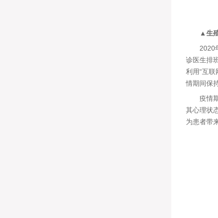
▲生
2020
诊医生排
利用“互
情期间保
疫情期间
其心理状
为患者带