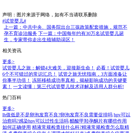
声明：图片来源于网络，如有不当请联系删除
#试管婴儿#
上一篇：中共中央、国务院出台三孩政策配套措施，规范不
孕不育诊治服务
下一篇：中国每年约有30万名试管婴儿诞
生，专家带你走出生殖辅助误区！
相关资讯
更多>
试管婴儿之旅：解锁4大难关，迎接新生命！
必看！试管婴儿
6个不可错过的常识汇总！
试管之旅无忧指南，3方面准备让
你事半功倍！
冻胚移植成功率真相，揭秘影响成功的关键要
素！
一文读懂：第三代试管婴儿技术详解及适用人群分析!
热门百科
更多>
lh值低是不是卵泡发育不良?卵泡发育不良需要促排吗
hpv可以
治愈吗?感染hpv可以过性生活吗
醋酸甲羟孕酮片有哪些作用
如何正确使用
精液常规检查挂什么科?精液常规检查怎么取精