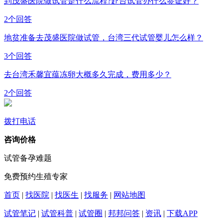
到茂盛医院做试管是什么流程?赴台试管办什么签证好？
2个回答
地贫准备去茂盛医院做试管，台湾三代试管婴儿怎么样？
3个回答
去台湾禾馨宜蕴冻卵大概多久完成，费用多少？
2个回答
拨打电话
咨询价格
试管备孕难题
免费预约生殖专家
首页
|
找医院
|
找医生
|
找服务
|
网站地图
试管笔记
|
试管科普
|
试管圈
|
邦邦问答
|
资讯
|
下载APP