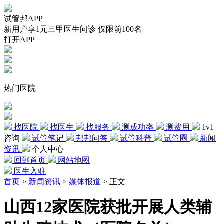
试管邦APP
新用户享1元三甲医生问诊 仅限前100名
打开APP
热门医院
找医院
找医生
找服务
测成功率
测费用
1v1
咨询
试管笔记
邦邦问答
试管科普
试管圈
新闻
资讯
个人中心
回到首页
网站地图
医生入驻
首页
>
新闻资讯
>
媒体报道
>
正文
山西12家医院获批开展人类辅