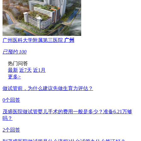
广州医科大学附属第三医院
广州
已预约
100
热门问答
最新
近7天
近1月
更多>
做试管前，为什么建议先做生育力评估？
0个回答
茂盛医院做试管婴儿手术的费用一般是多少？准备6.21万够
吗？
2个回答