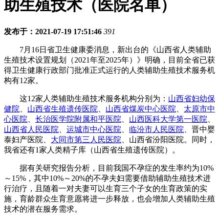
助生殖技术（医院名单）
发布于：2021-07-19 17:51:46
391
7月16日省卫生健康委消息，新出台的《山西省人类辅助
生殖技术设置规划（2021年至2025年）》明确，目前全省已获
得卫生健康行政部门批准正式运行的人类辅助生殖技术服务机
构有12家。
这12家人类辅助生殖技术服务机构分别为：
山西省妇幼保
健院
、
山西省生殖遗传医院
、
山西省煤炭中心医院
、
太原市中
心医院
、
长治医学院附属和平医院
、
山西医科大学第一医院
、
山西省人民医院
、
运城市中心医院
、
临汾市人民医院
、晋中婴
泰妇产医院、
大同市第三人民医院
、山西省汾阳医院。同时，
我省还有1家人类精子库（山西省生殖遗传医院）。
据有关研究报告分析，目前我国不孕症的发生率约为10%
～15%，其中10%～20%的不孕夫妇需要借助辅助生殖技术进
行治疗，且随着一对夫妻可以生育三个子女的生育政策的实
施，育龄群众生育意愿将进一步释放，也会增加人类辅助生殖
技术的潜在服务需求。