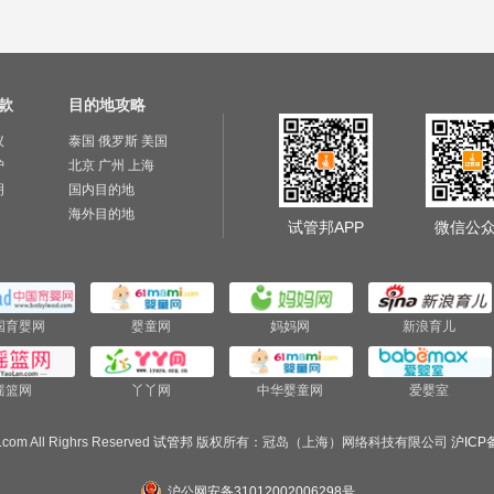
款
目的地攻略
议
泰国
俄罗斯
美国
护
北京
广州
上海
明
国内目的地
海外目的地
试管邦APP
微信公
国育婴网
婴童网
妈妈网
新浪育儿
摇篮网
丫丫网
中华婴童网
爱婴室
.com All Righrs Reserved
试管邦
版权所有：冠岛（上海）网络科技有限公司
沪ICP备
沪公网安备31012002006298号