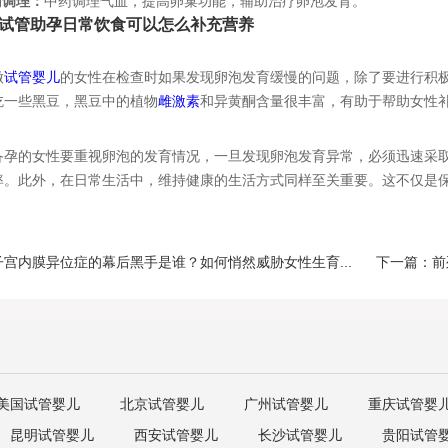
药调理：
中药调理气血，提高卵巢功能，辅助治疗卵泡发育。
管助孕日常饮食可以怎么补充营养
做
试管婴儿
的女性在检查时如果发现卵泡发育缓慢的问题，除了要进行积
吃一些黑豆，黑豆中的植物
雌激素
和异黄酮含量很丰富，有助于帮助女性
的女性要重视卵泡的发育情况，一旦发现卵泡发育异常，必须迅速采取
率。此外，在日常生活中，维持健康的生活方式同样至关重要。这不仅是
宫内膜异位症的幕后黑手是谁？如何悄然威胁女性生育...
下一篇：前
美国试管婴儿
北京试管婴儿
广州试管婴儿
重庆试管婴
昆明试管婴儿
西安试管婴儿
长沙试管婴儿
贵阳试管