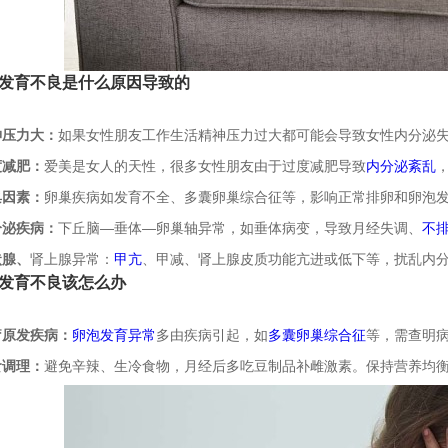
育不良是什么原因导致的
神压力大：
如果女性朋友工作生活精神压力过大都可能会导致女性内分泌
度减肥：
爱美是女人的天性，很多女性朋友由于过度减肥导致
内分泌紊乱
巢因素：
卵巢疾病如发育不全、多囊卵巢综合征等，影响正常排卵和卵泡
分泌疾病：
下丘脑—垂体—卵巢轴异常，如垂体病变，导致月经失调、
不
腺、
肾上腺异常：
甲亢
、甲减、肾上腺皮质功能亢进或低下等，扰乱内
育不良该怎么办
疗原发疾病
：
卵泡发育异常
多由疾病引起，如
多囊卵巢综合征
等，需查明
食调理：
避免辛辣、生冷食物，月经后多吃豆制品补雌激素。保持营养均