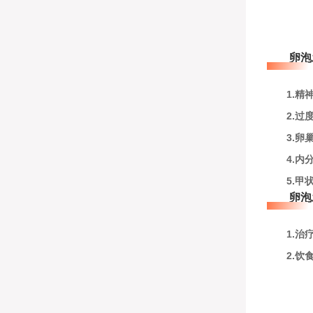
卵泡发
1
.精
2.过
3.卵
4.内
5.甲状
卵泡发
1.治
2.饮