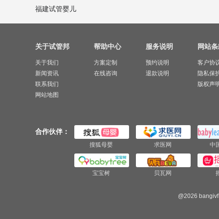
福建试管婴儿
关于试管邦
帮助中心
服务说明
网站条
关于我们
方案定制
预约说明
客户协
新闻资讯
在线咨询
退款说明
隐私保
联系我们
版权声
网站地图
合作伙伴：
搜狐母婴
求医网
中
宝宝树
贝瓦网
@2026 bangivf