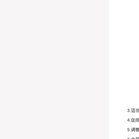
3.适
4.促
5.调