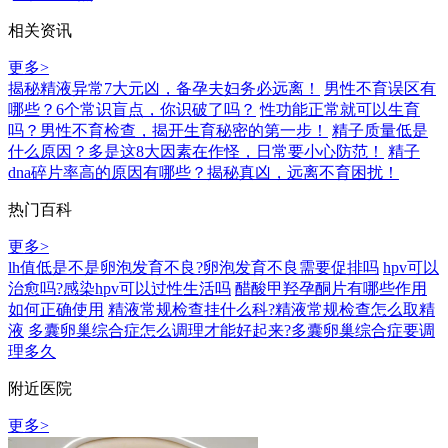
相关资讯
更多>
揭秘精液异常7大元凶，备孕夫妇务必远离！
男性不育误区有
哪些？6个常识盲点，你识破了吗？
性功能正常就可以生育
吗？男性不育检查，揭开生育秘密的第一步！
精子质量低是
什么原因？多是这8大因素在作怪，日常要小心防范！
精子
dna碎片率高的原因有哪些？揭秘真凶，远离不育困扰！
热门百科
更多>
lh值低是不是卵泡发育不良?卵泡发育不良需要促排吗
hpv可以
治愈吗?感染hpv可以过性生活吗
醋酸甲羟孕酮片有哪些作用
如何正确使用
精液常规检查挂什么科?精液常规检查怎么取精
液
多囊卵巢综合症怎么调理才能好起来?多囊卵巢综合症要调
理多久
附近医院
更多>