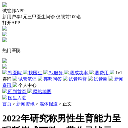
试管邦APP
新用户享1元三甲医生问诊 仅限前100名
打开APP
热门医院
找医院
找医生
找服务
测成功率
测费用
1v1
咨询
试管笔记
邦邦问答
试管科普
试管圈
新闻
资讯
个人中心
回到首页
网站地图
医生入驻
首页
>
新闻资讯
>
媒体报道
>
正文
2022年研究称男性生育能力呈