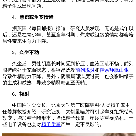
精子生成出现问题。
4、焦虑或沮丧情绪
据英国《每日邮报》报道，研究人员发现，无论是成年以
后，还是在青少年、甚至童年时期，焦虑或沮丧的情绪都会给
男性带来生育力下降。
5、久坐不动
久坐后，男性阴囊长时间受到挤压，血液回流不畅，前列
腺持续处于充血状态，很容易诱发
前列腺炎
和
精索静脉曲张
，
导致生精能力下降。另外，阴囊局部温度过高，也会影响精子
的生成和成熟，导致少精弱精甚至无精。
6、辐射
中国性学会会长、北京大学第三医院男科/人类精子库主
任姜辉教授介绍，研究证实，大剂量辐射可引起睾丸组织结构
改变，增加精子畸形率，降低精子数量、密度等重要指标。一
些电子设备也会对
精子质量
产生一定不良影响。