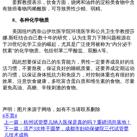
姜辉教授表示，饮食方面，烧烤和油炸的淀粉类食物中含
有致癌毒物丙烯酰胺，可导致男性少精、弱精。
8、各种化学物质
美国纽约西奈山伊坎医学院环境医学和公共卫生学教授莎
娜.斯旺结合自己数十年的研究，认为生育力下降问题根源在
于20世纪化学工业的崛起，尤其是广泛使用被称为“内分泌干
扰素”的化学物质。包括邻苯二甲酸盐、双酚A等。
因此想要保证自己的生育能力，男性一定要养成良好的生
活习惯，不要熬夜，保证良好的睡眠质量。还要养成定期运动
的习惯，以保证身体抵抗力和免疫力，对控制体重也有很好的
效果。注意饮食健康，多吃富含蛋白质和维生素的食物。尽量
避免高油、高糖、辛辣刺激的食物。
声明：图片来源于网络，如有不当请联系删除
#不育#
上一篇：杭州试管婴儿纳入医保是真的吗？重磅消息落地！
下一篇：流产3次终于圆梦，成都市妇幼保健院三代试管婴
儿技术成熟