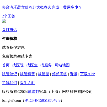
去台湾禾馨宜蕴冻卵大概多久完成，费用多少？
2个回答
拨打电话
咨询价格
试管备孕难题
免费预约生殖专家
首页
|
找医院
|
找医生
|
找服务
|
网站地图
试管笔记
|
试管科普
|
试管圈
|
邦邦问答
|
资讯
|
下载APP
了解我们
|
医生入驻
版权所有©2024
试管邦
冠岛（上海）网络科技有限公司
bangivf.com（
沪ICP备15051870号-9
）