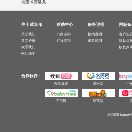
福建试管婴儿
关于试管邦
帮助中心
服务说明
网站条
关于我们
方案定制
预约说明
客户协
新闻资讯
在线咨询
退款说明
隐私保
联系我们
版权声
网站地图
合作伙伴：
搜狐母婴
求医网
中
宝宝树
贝瓦网
@2026 bangivf