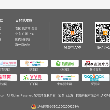
款
目的地攻略
议
泰国
俄罗斯
美国
护
北京
广州
上海
明
国内目的地
海外目的地
试管邦APP
微信公
国育婴网
婴童网
妈妈网
新浪育儿
摇篮网
丫丫网
中华婴童网
爱婴室
.com All Righrs Reserved
试管邦
版权所有：冠岛（上海）网络科技有限公司
沪ICP备
沪公网安备31012002006298号