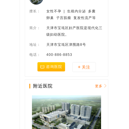
擅长：
女性不孕  |  生殖内分泌  多囊
卵巢  子宫肌瘤  复发性流产等
简介：
天津市宝坻区妇产医院是现代化三
级妇幼医院。
地址：
天津市宝坻区津围路8号
电话：
400-886-8853
+
咨询医院
关注
附近医院
更多