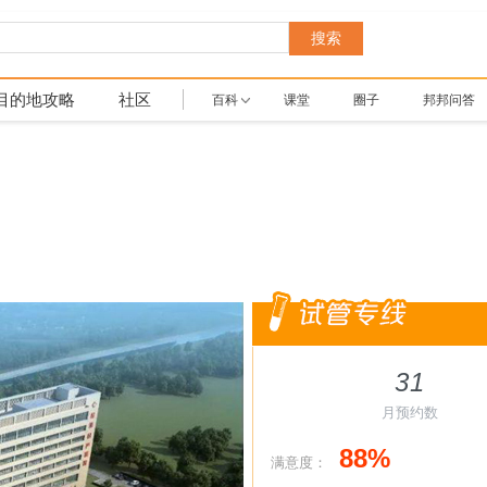
搜索
目的地攻略
社区
百科
课堂
圈子
邦邦问答
31
月预约数
88%
满意度：