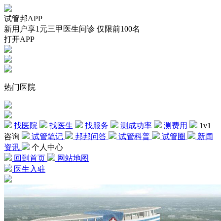
试管邦APP
新用户享1元三甲医生问诊 仅限前100名
打开APP
热门医院
找医院
找医生
找服务
测成功率
测费用
1v1
咨询
试管笔记
邦邦问答
试管科普
试管圈
新闻
资讯
个人中心
回到首页
网站地图
医生入驻