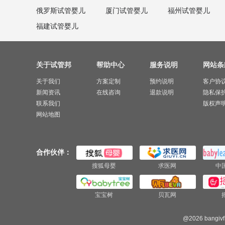
俄罗斯试管婴儿
厦门试管婴儿
福州试管婴儿
福建试管婴儿
关于试管邦
帮助中心
服务说明
网站条
关于我们
方案定制
预约说明
客户协
新闻资讯
在线咨询
退款说明
隐私保
联系我们
版权声
网站地图
合作伙伴：
搜狐母婴
求医网
中
宝宝树
贝瓦网
@2026 bangivf