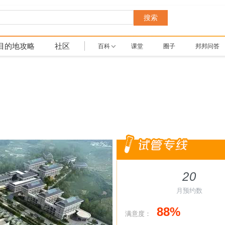
搜索
目的地攻略
社区
百科
课堂
圈子
邦邦问答
20
月预约数
88%
满意度：