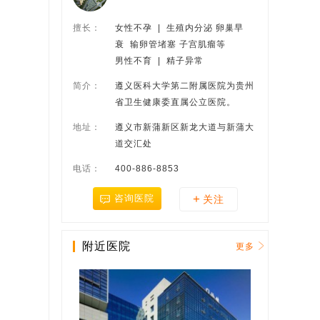
擅长：
女性不孕  |  生殖内分泌 卵巢早
衰  输卵管堵塞 子宫肌瘤等
男性不育  |  精子异常
简介：
遵义医科大学第二附属医院为贵州
省卫生健康委直属公立医院。
地址：
遵义市新蒲新区新龙大道与新蒲大
道交汇处
电话：
400-886-8853
+
咨询医院
关注
附近医院
更多