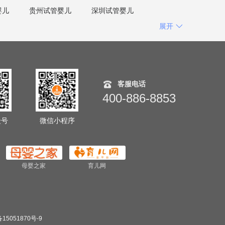
婴儿
贵州试管婴儿
深圳试管婴儿
展开
客服电话
400-886-8853
众号
微信小程序
母婴之家
育儿网
15051870号-9