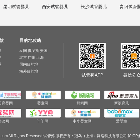
昆明试管婴儿
西安试管婴儿
长沙试管婴儿
贵阳试管
款
目的地攻略
议
泰国
俄罗斯
美国
护
北京
广州
上海
明
国内目的地
海外目的地
试管邦APP
微信公
国育婴网
婴童网
妈妈网
新浪育儿
摇篮网
丫丫网
中华婴童网
爱婴室
.com All Righrs Reserved
试管邦
版权所有：冠岛（上海）网络科技有限公司
沪ICP备