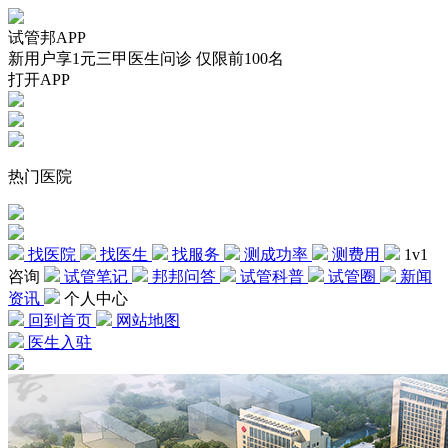
试管邦APP
新用户享1元三甲医生问诊 仅限前100名
打开APP
热门医院
找医院
找医生
找服务
测成功率
测费用
1v1
咨询
试管笔记
邦邦问答
试管科普
试管圈
新闻
资讯
个人中心
回到首页
网站地图
医生入驻