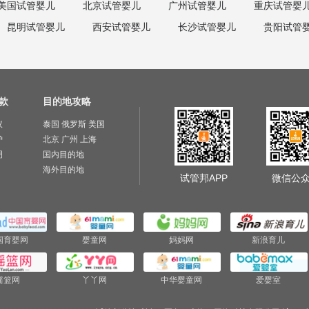
美国试管婴儿
北京试管婴儿
广州试管婴儿
重庆试管婴
昆明试管婴儿
西安试管婴儿
长沙试管婴儿
贵阳试管
款
目的地攻略
议
泰国
俄罗斯
美国
护
北京
广州
上海
明
国内目的地
海外目的地
试管邦APP
微信公
国育婴网
婴童网
妈妈网
新浪育儿
摇篮网
丫丫网
中华婴童网
爱婴室