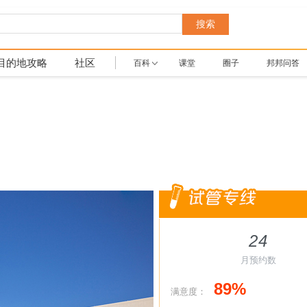
搜索
目的地攻略
社区
百科
课堂
圈子
邦邦问答
24
月预约数
89%
满意度：