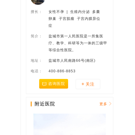
擅长：
女性不孕  |  生殖内分泌  多囊
卵巢  子宫肌瘤  子宫内膜异位
症
简介：
盐城市第一人民医院是一所集医
疗、教学、科研等为一体的三级甲
等综合性医院。
地址：
盐城市人民南路66号(南区)
电话：
400-886-8853
+
咨询医院
关注
附近医院
更多