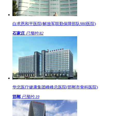
白求恩和平医院(解放军联勤保障部队980医院)
石家庄
已预约
82
华北医疗健康集团峰峰总医院(邯郸市骨科医院)
邯郸
已预约
19