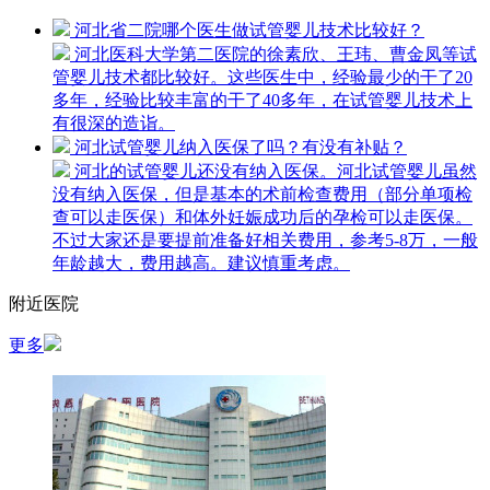
河北省二院哪个医生做试管婴儿技术比较好？
河北医科大学第二医院的徐素欣、王玮、曹金凤等试
管婴儿技术都比较好。这些医生中，经验最少的干了20
多年，经验比较丰富的干了40多年，在试管婴儿技术上
有很深的造诣。
河北试管婴儿纳入医保了吗？有没有补贴？
河北的试管婴儿还没有纳入医保。河北试管婴儿虽然
没有纳入医保，但是基本的术前检查费用（部分单项检
查可以走医保）和体外妊娠成功后的孕检可以走医保。
不过大家还是要提前准备好相关费用，参考5-8万，一般
年龄越大，费用越高。建议慎重考虑。
附近医院
更多