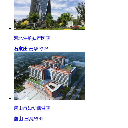
河北生殖妇产医院
石家庄
已预约
24
唐山市妇幼保健院
唐山
已预约
43