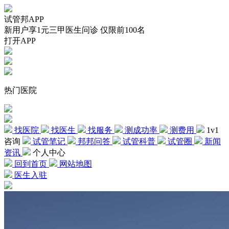
试管邦APP
新用户享1元三甲医生问诊 仅限前100名
打开APP
热门医院
找医院
找医生
找服务
测成功率
测费用
1v1
咨询
试管笔记
邦邦问答
试管科普
试管圈
新闻
资讯
个人中心
回到首页
网站地图
医生入驻