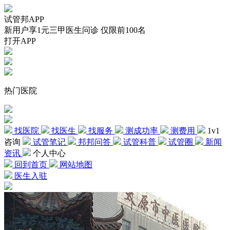
试管邦APP
新用户享1元三甲医生问诊 仅限前100名
打开APP
热门医院
找医院
找医生
找服务
测成功率
测费用
1v1
咨询
试管笔记
邦邦问答
试管科普
试管圈
新闻
资讯
个人中心
回到首页
网站地图
医生入驻