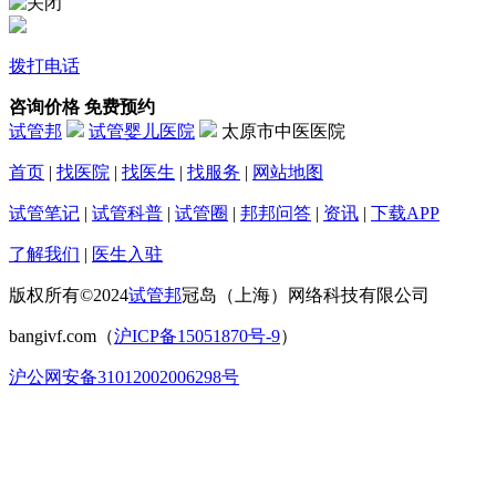
拨打电话
咨询价格
免费预约
试管邦
试管婴儿医院
太原市中医医院
首页
|
找医院
|
找医生
|
找服务
|
网站地图
试管笔记
|
试管科普
|
试管圈
|
邦邦问答
|
资讯
|
下载APP
了解我们
|
医生入驻
版权所有©2024
试管邦
冠岛（上海）网络科技有限公司
bangivf.com（
沪ICP备15051870号-9
）
沪公网安备31012002006298号