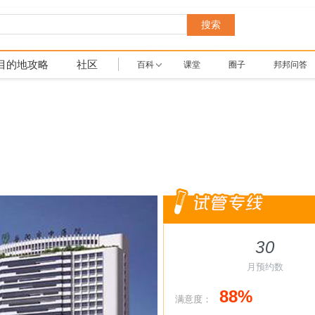
搜索
目的地攻略
社区
百科
课堂
圈子
邦邦问答
30
月预约数
88%
满意度：