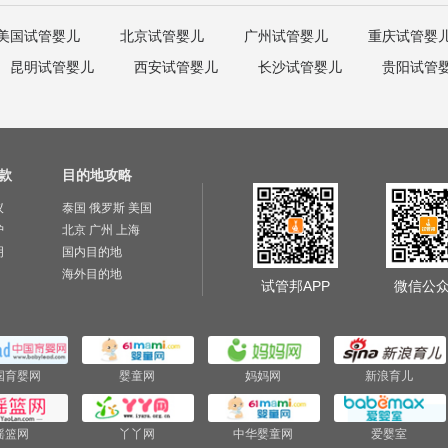
美国试管婴儿
北京试管婴儿
广州试管婴儿
重庆试管婴
昆明试管婴儿
西安试管婴儿
长沙试管婴儿
贵阳试管
款
目的地攻略
议
泰国
俄罗斯
美国
护
北京
广州
上海
明
国内目的地
海外目的地
试管邦APP
微信公
国育婴网
婴童网
妈妈网
新浪育儿
摇篮网
丫丫网
中华婴童网
爱婴室