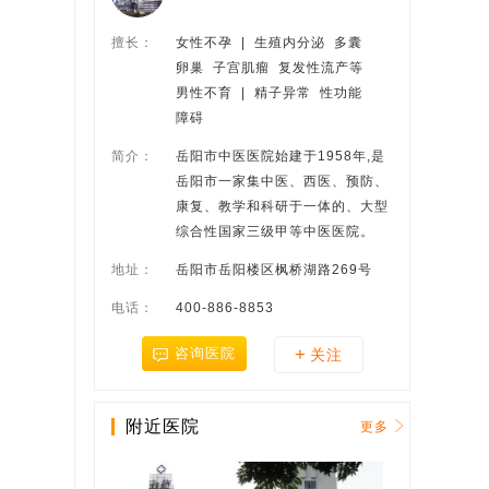
擅长：
女性不孕  |  生殖内分泌  多囊
卵巢  子宫肌瘤  复发性流产等
男性不育  |  精子异常  性功能
障碍
简介：
岳阳市中医医院始建于1958年,是
岳阳市一家集中医、西医、预防、
康复、教学和科研于一体的、大型
综合性国家三级甲等中医医院。
地址：
岳阳市岳阳楼区枫桥湖路269号
电话：
400-886-8853
+
咨询医院
关注
附近医院
更多