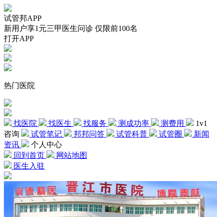
试管邦APP
新用户享1元三甲医生问诊 仅限前100名
打开APP
热门医院
找医院
找医生
找服务
测成功率
测费用
1v1
咨询
试管笔记
邦邦问答
试管科普
试管圈
新闻
资讯
个人中心
回到首页
网站地图
医生入驻