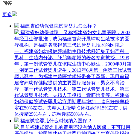
问答
更多
福建省妇幼保健院试管婴儿怎么样？
福建省妇幼保健院，又称福建省妇女儿童医院，2003
年经卫生部批准，成为福建首家开展辅助生殖技术的医
疗机构。是福建省获得第三代试管婴儿技术的医院之
一。福建省妇幼保健院辅助生殖技术科汇集了妇产科、
男科、生殖内分泌、胚胎等领域的著名专家教授。1999
年，第一例试管婴儿在该院生殖中心诞生，2000年9月第
一例第二代试管婴儿诞生，2013年6月第一例第三代试管
婴儿诞生，为福建生殖医学领域带来了革新。现目前福
建省妇幼保健院提供的主要医疗服务有：男女不育治
疗、第一代试管婴儿技术、第二代试管婴儿技术、第三
代试管婴儿技术、夫精人工授精、囊胚培养等。福建省
妇幼保健院试管婴儿治疗周期逐年增加，临床妊娠率稳
定在50%左右。夫精人工授精临床妊娠率15%左右，供
体授精25%左右，冻融囊胚50%左右。
福建试管婴儿什么时候纳入医保？
目前福建试管婴儿的费用还没有纳入医保，不可以用
医保报销。按照福建省卫健委目前明确了生育保险报销