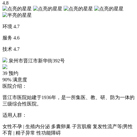
4.8
环境
4.7
服务
4.6
技术
4.7
泉州市晋江市新华街392号
39
预约
90%
满意度
医院介绍：
晋江市医院始建于1936年，是一所集医、教、研、防为一体的
三级综合性医院。
适用人群：
女性不孕 | 生殖内分泌 多囊卵巢 子宫肌瘤 复发性流产等|男性
不育 | 精子异常 性功能障碍