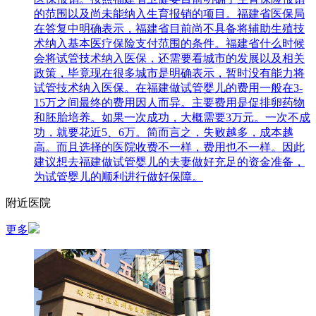
的范围以及尚未能纳入生育报销的项目。福建省医保局
在答复中明确表示，福建省目前尚不具备将辅助生殖技
术纳入基本医疗保险支付范围的条件。福建省什么时候
会将试管技术纳入医保，还需要看城市的发展以及相关
政策，毕竟现在很多城市是明确表示，暂时没有能力将
试管技术纳入医保。在福建做试管婴儿的费用一般在3-
15万之间最终的费用因人而异。主要费用是促排卵药物
和胚胎培养。如果一次成功，大概需要3万元。一次不成
功，就要花近5、6万。简而言之，失败越多，成本越
高。而且选择的医院收费不一样，费用也不一样。因此
建议想去福建做试管婴儿的夫妻做好充足的资金准备，
为试管婴儿的顺利进行做好保障。
附近医院
更多