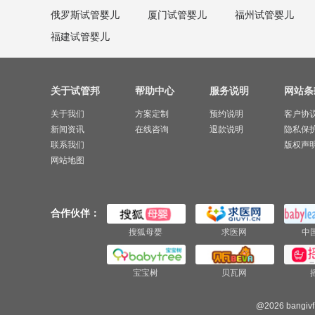
俄罗斯试管婴儿
厦门试管婴儿
福州试管婴儿
福建试管婴儿
关于试管邦
帮助中心
服务说明
网站条
关于我们
方案定制
预约说明
客户协
新闻资讯
在线咨询
退款说明
隐私保
联系我们
版权声
网站地图
合作伙伴：
搜狐母婴
求医网
中
宝宝树
贝瓦网
@2026 bangivf