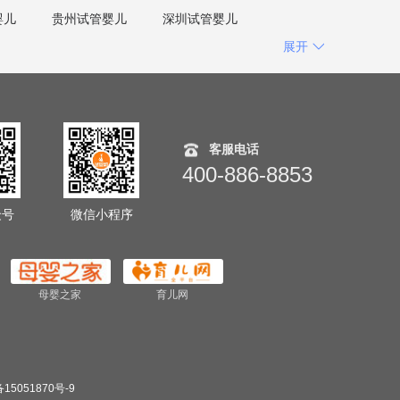
婴儿
贵州试管婴儿
深圳试管婴儿
展开
客服电话
400-886-8853
众号
微信小程序
母婴之家
育儿网
15051870号-9