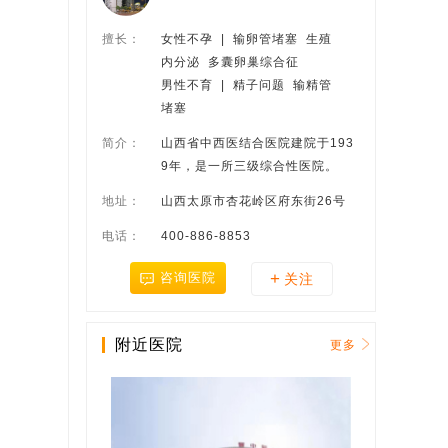
擅长：
女性不孕  |  输卵管堵塞  生殖
内分泌  多囊卵巢综合征
男性不育  |  精子问题  输精管
堵塞
简介：
山西省中西医结合医院建院于193
9年，是一所三级综合性医院。
地址：
山西太原市杏花岭区府东街26号
电话：
400-886-8853
+
咨询医院
关注
附近医院
更多