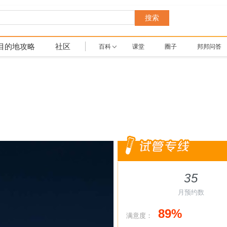
搜索
目的地攻略
社区
百科
课堂
圈子
邦邦问答
35
月预约数
89%
满意度：