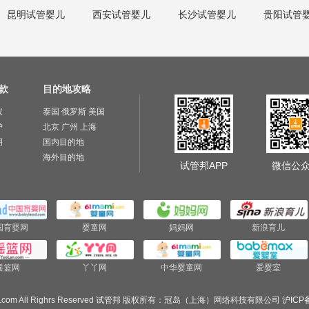
昆明试管婴儿
西安试管婴儿
长沙试管婴儿
贵阳试管
款
目的地攻略
议
泰国
俄罗斯
美国
护
北京
广州
上海
明
国内目的地
海外目的地
试管邦APP
微信公
国育婴网
婴童网
妈妈网
新浪育儿
摇篮网
丫丫网
中华婴童网
爱婴室
.com All Righrs Reserved
试管邦
版权所有：冠岛（上海）网络科技有限公司
沪ICP备