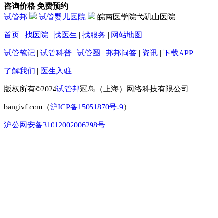
咨询价格
免费预约
试管邦
试管婴儿医院
皖南医学院弋矶山医院
首页
|
找医院
|
找医生
|
找服务
|
网站地图
试管笔记
|
试管科普
|
试管圈
|
邦邦问答
|
资讯
|
下载APP
了解我们
|
医生入驻
版权所有©2024
试管邦
冠岛（上海）网络科技有限公司
bangivf.com（
沪ICP备15051870号-9
）
沪公网安备31012002006298号