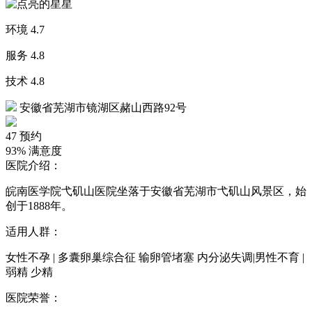
环境
4.7
服务
4.8
技术
4.8
安徽省芜湖市镜湖区赭山西路92号
47
预约
93%
满意度
医院介绍：
皖南医学院弋矶山医院坐落于安徽省芜湖市弋矶山风景区，始
创于1888年。
适用人群：
女性不孕 | 多囊卵巢综合征 输卵管堵塞 内分泌失调|男性不育 |
弱精 少精
医院荣誉：