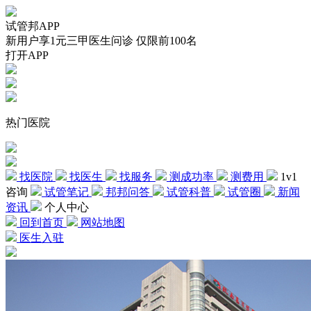
试管邦APP
新用户享1元三甲医生问诊 仅限前100名
打开APP
热门医院
找医院
找医生
找服务
测成功率
测费用
1v1
咨询
试管笔记
邦邦问答
试管科普
试管圈
新闻
资讯
个人中心
回到首页
网站地图
医生入驻