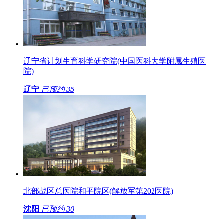
辽宁省计划生育科学研究院(中国医科大学附属生殖医
院)
辽宁
已预约
35
北部战区总医院和平院区(解放军第202医院)
沈阳
已预约
30