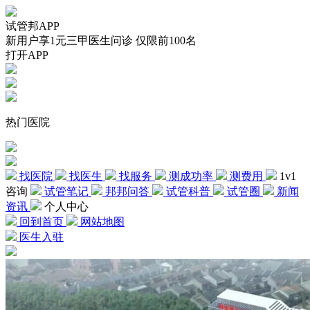
试管邦APP
新用户享1元三甲医生问诊 仅限前100名
打开APP
热门医院
找医院
找医生
找服务
测成功率
测费用
1v1
咨询
试管笔记
邦邦问答
试管科普
试管圈
新闻
资讯
个人中心
回到首页
网站地图
医生入驻