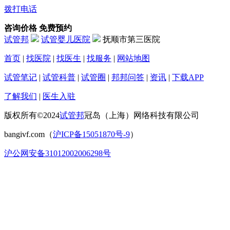
拨打电话
咨询价格
免费预约
试管邦
试管婴儿医院
抚顺市第三医院
首页
|
找医院
|
找医生
|
找服务
|
网站地图
试管笔记
|
试管科普
|
试管圈
|
邦邦问答
|
资讯
|
下载APP
了解我们
|
医生入驻
版权所有©2024
试管邦
冠岛（上海）网络科技有限公司
bangivf.com（
沪ICP备15051870号-9
）
沪公网安备31012002006298号