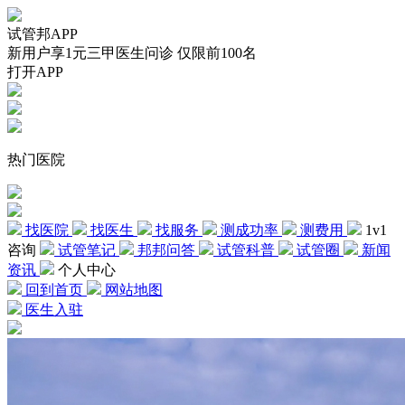
试管邦APP
新用户享1元三甲医生问诊 仅限前100名
打开APP
热门医院
找医院
找医生
找服务
测成功率
测费用
1v1
咨询
试管笔记
邦邦问答
试管科普
试管圈
新闻
资讯
个人中心
回到首页
网站地图
医生入驻