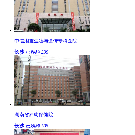
中信湘雅生殖与遗传专科医院
长沙
已预约
298
湖南省妇幼保健院
长沙
已预约
105