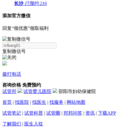
长沙
已预约
216
添加官方微信
回复“领优惠”领取福利
复制微信号
拨打电话
咨询价格
免费预约
试管邦
试管婴儿医院
邵阳市妇幼保健院
首页
|
找医院
|
找医生
|
找服务
|
网站地图
试管笔记
|
试管科普
|
试管圈
|
邦邦问答
|
资讯
|
下载APP
了解我们
|
医生入驻