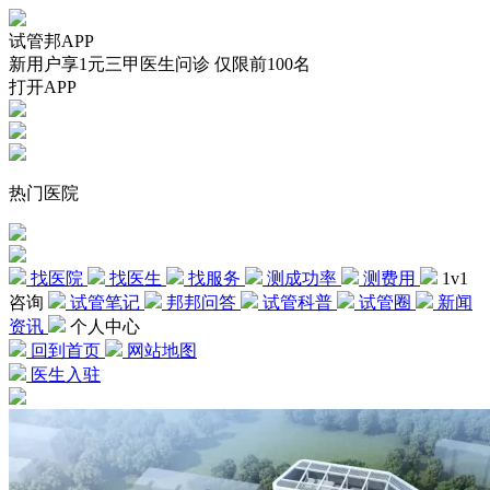
试管邦APP
新用户享1元三甲医生问诊 仅限前100名
打开APP
热门医院
找医院
找医生
找服务
测成功率
测费用
1v1
咨询
试管笔记
邦邦问答
试管科普
试管圈
新闻
资讯
个人中心
回到首页
网站地图
医生入驻