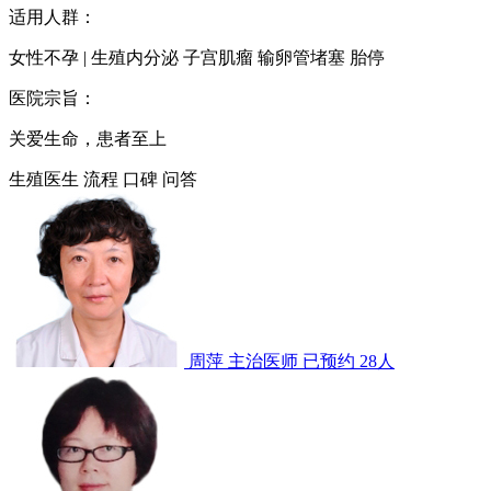
适用人群：
女性不孕 | 生殖内分泌 子宫肌瘤 输卵管堵塞 胎停
医院宗旨：
关爱生命，患者至上
生殖医生
流程
口碑
问答
周萍
主治医师
已预约 28人