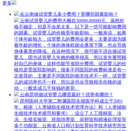
更多
在云南做试管婴儿多少费用？受哪些因素影响？
云南试管婴儿的费用大概在30000-80000元。虽然价
格不确定，但是不会差太多。以下是一些可能影响费用
的因素。试管婴儿的价格受年龄影响。一般来说，如果
个体年龄较大，试管婴儿的费用会更多，主要是因为随
着年龄的增长，个体的身体机能会逐渐下降，也会导致
身体素质的降低。在这种情况下，很可能不适合做试管
婴儿，因为试管婴儿失败的概率很高，所以首先要照顾
好自己的身体，这样也能节省部分费用。试管婴儿的价
格也是受医院影响的，很多不同医院的收费标准是有一
定差异的，主要是不同医院的相关技术不一样，试管婴
儿的成功率也不一样，所以这也会导致相关价格的波
动，一般造成几千块钱的差异。
云南昆明做试管婴儿哪里最好？优势有哪些？
昆明医科大学第二附属医院生殖医学科成立于2001
年。根据《人类辅助生殖技术管理办法》和《人类辅助
生殖技术技术规范和要求》，设立了人工授精室、冷
冻、生殖实验室、胚胎培养室、采卵室和精液处理室等
多个功能室。云南省人口和计划生育科学技术研究所生