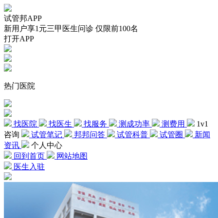
试管邦APP
新用户享1元三甲医生问诊 仅限前100名
打开APP
热门医院
找医院
找医生
找服务
测成功率
测费用
1v1
咨询
试管笔记
邦邦问答
试管科普
试管圈
新闻
资讯
个人中心
回到首页
网站地图
医生入驻