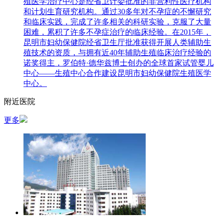
殖医学治疗中心是经省卫计委批准的非营利性医疗机构
和计划生育研究机构。通过30多年对不孕症的不懈研究
和临床实践，完成了许多相关的科研实验，克服了大量
困难，累积了许多不孕症治疗的临床经验。在2015年，
昆明市妇幼保健院经省卫生厅批准获得开展人类辅助生
殖技术的资质，与拥有近40年辅助生殖临床治疗经验的
诺奖得主，罗伯特·德华兹博士创办的全球首家试管婴儿
中心——生殖中心合作建设昆明市妇幼保健院生殖医学
中心。
附近医院
更多