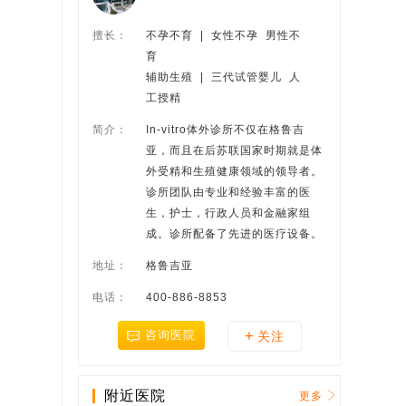
擅长：
不孕不育  |  女性不孕  男性不
育
辅助生殖  |  三代试管婴儿  人
工授精
简介：
In-vitro体外诊所不仅在格鲁吉
亚，而且在后苏联国家时期就是体
外受精和生殖健康领域的领导者。
诊所团队由专业和经验丰富的医
生，护士，行政人员和金融家组
成。诊所配备了先进的医疗设备。
地址：
格鲁吉亚
电话：
400-886-8853
+
咨询医院
关注
附近医院
更多