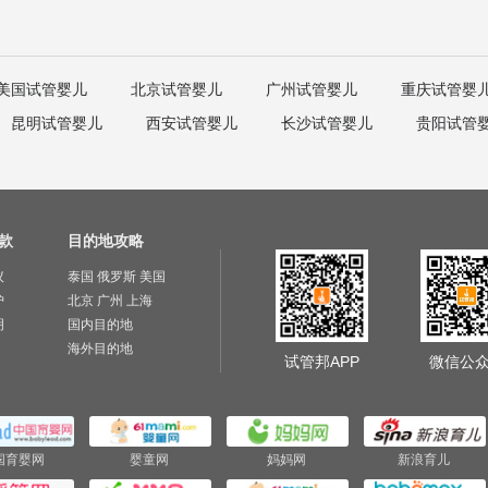
美国试管婴儿
北京试管婴儿
广州试管婴儿
重庆试管婴
昆明试管婴儿
西安试管婴儿
长沙试管婴儿
贵阳试管
款
目的地攻略
议
泰国
俄罗斯
美国
护
北京
广州
上海
明
国内目的地
海外目的地
试管邦APP
微信公
国育婴网
婴童网
妈妈网
新浪育儿