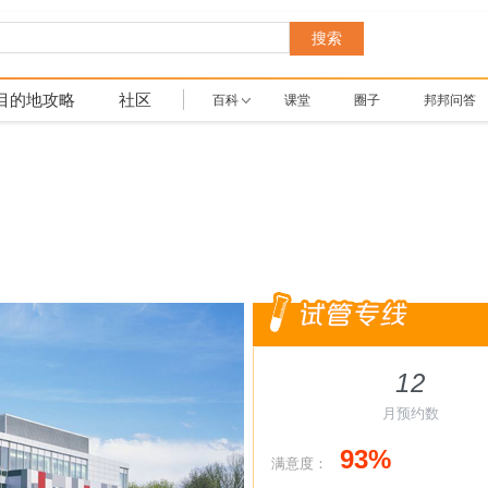
搜索
目的地攻略
社区
百科
课堂
圈子
邦邦问答
12
月预约数
93%
满意度：