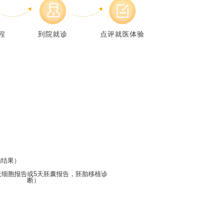
程
到院就诊
点评就医体验
精结果）
天细胞报告或5天胚囊报告，胚胎移植诊
断）