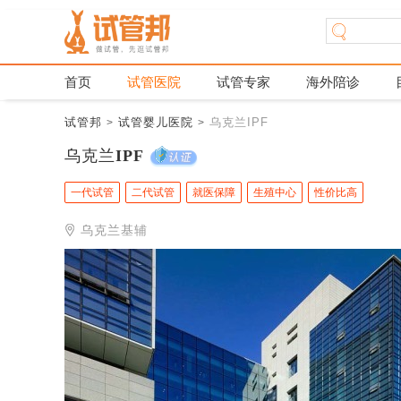
首页
试管医院
试管专家
海外陪诊
试管邦
试管婴儿医院
乌克兰IPF
>
>
乌克兰IPF
一代试管
二代试管
就医保障
生殖中心
性价比高
乌克兰基辅