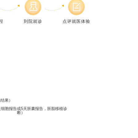
程
到院就诊
点评就医体验
精结果）
天细胞报告或5天胚囊报告，胚胎移植诊
断）