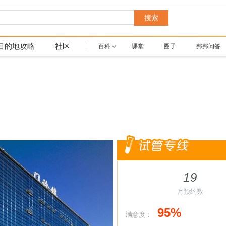
搜索
目的地攻略
社区
百科
课堂
圈子
邦邦问答
19
月预约数
95%
满意度：