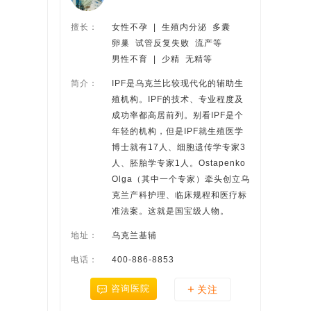
擅长：
女性不孕  |  生殖内分泌  多囊
卵巢  试管反复失败  流产等
男性不育  |  少精  无精等
简介：
IPF是乌克兰比较现代化的辅助生
殖机构。IPF的技术、专业程度及
成功率都高居前列。别看IPF是个
年轻的机构，但是IPF就生殖医学
博士就有17人、细胞遗传学专家3
人、胚胎学专家1人。Ostapenko
Olga（其中一个专家）牵头创立乌
克兰产科护理、临床规程和医疗标
准法案。这就是国宝级人物。
地址：
乌克兰基辅
电话：
400-886-8853
+
咨询医院
关注