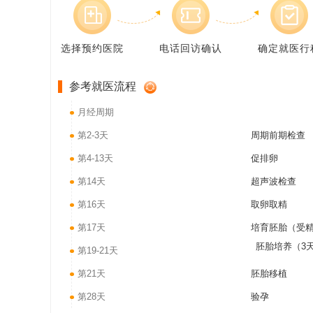
选择预约医院
电话回访确认
确定就医行
参考就医流程
月经周期
第2-3天
周期前期检查
第4-13天
促排卵
第14天
超声波检查
第16天
取卵取精
第17天
培育胚胎（受
胚胎培养（3
第19-21天
第21天
胚胎移植
第28天
验孕