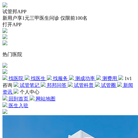
试管邦APP
新用户享1元三甲医生问诊 仅限前100名
打开APP
热门医院
找医院
找医生
找服务
测成功率
测费用
1v1
咨询
试管笔记
邦邦问答
试管科普
试管圈
新闻
资讯
个人中心
回到首页
网站地图
医生入驻