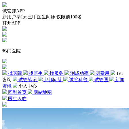
试管邦APP
新用户享1元三甲医生问诊 仅限前100名
打开APP
热门医院
找医院
找医生
找服务
测成功率
测费用
1v1
咨询
试管笔记
邦邦问答
试管科普
试管圈
新闻
资讯
个人中心
回到首页
网站地图
医生入驻