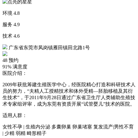
环境
4.8
服务
4.9
技术
4.6
广东省东莞市凤岗镇雁田镇田北路1号
48
预约
91%
满意度
医院介绍：
2009年获批筹建生殖医学中心，经医院精心打造和科研技术人
员的努力，“夫精人工授精技术和体外受精—胚胎移植及其衍
生技术”，于2011年9月28日通过广东省卫生厅人类辅助生殖技
术专家组评审，成为东莞有资质开展“试管婴儿”技术的医院。
适用人群：
女性不孕 | 生殖内分泌 多囊卵巢 卵巢堵塞 复发流产|男性不育
| 少精 弱精 畸形精子