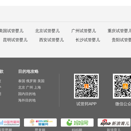
美国试管婴儿
北京试管婴儿
广州试管婴儿
重庆试管婴
昆明试管婴儿
西安试管婴儿
长沙试管婴儿
贵阳试管
款
目的地攻略
议
泰国
俄罗斯
美国
护
北京
广州
上海
明
国内目的地
海外目的地
试管邦APP
微信公
国育婴网
婴童网
妈妈网
新浪育儿