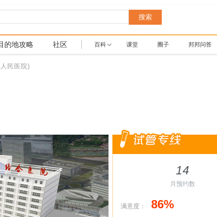
搜索
目的地攻略
社区
百科
课堂
圈子
邦邦问答
人民医院)
14
月预约数
86%
满意度：