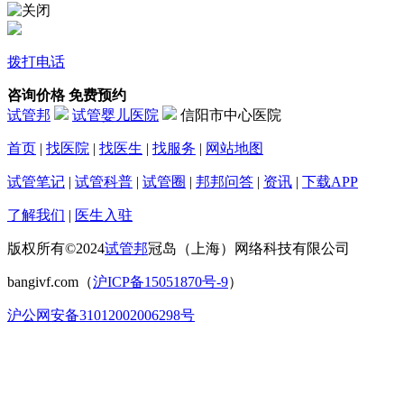
拨打电话
咨询价格
免费预约
试管邦
试管婴儿医院
信阳市中心医院
首页
|
找医院
|
找医生
|
找服务
|
网站地图
试管笔记
|
试管科普
|
试管圈
|
邦邦问答
|
资讯
|
下载APP
了解我们
|
医生入驻
版权所有©2024
试管邦
冠岛（上海）网络科技有限公司
bangivf.com（
沪ICP备15051870号-9
）
沪公网安备31012002006298号