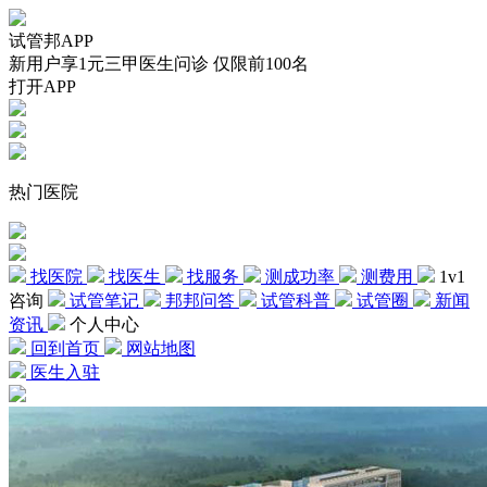
试管邦APP
新用户享1元三甲医生问诊 仅限前100名
打开APP
热门医院
找医院
找医生
找服务
测成功率
测费用
1v1
咨询
试管笔记
邦邦问答
试管科普
试管圈
新闻
资讯
个人中心
回到首页
网站地图
医生入驻