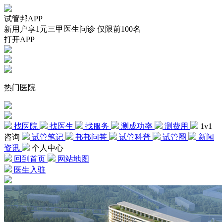
试管邦APP
新用户享1元三甲医生问诊 仅限前100名
打开APP
热门医院
找医院
找医生
找服务
测成功率
测费用
1v1
咨询
试管笔记
邦邦问答
试管科普
试管圈
新闻
资讯
个人中心
回到首页
网站地图
医生入驻