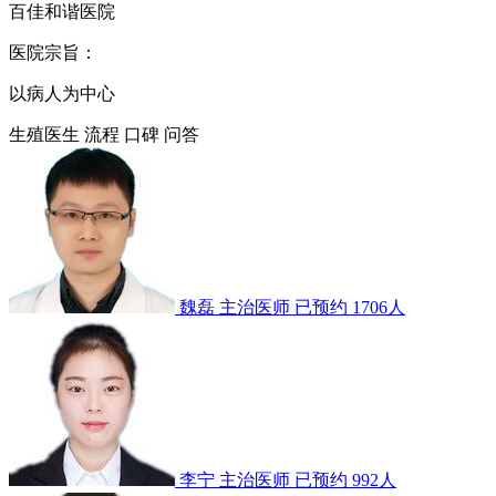
百佳和谐医院
医院宗旨：
以病人为中心
生殖医生
流程
口碑
问答
魏磊
主治医师
已预约 1706人
李宁
主治医师
已预约 992人