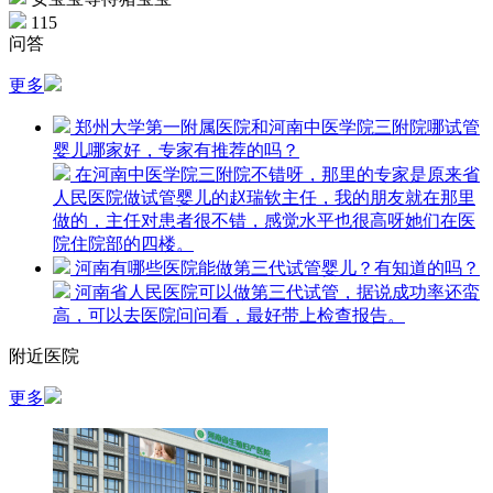
115
问答
更多
郑州大学第一附属医院和河南中医学院三附院哪试管
婴儿哪家好，专家有推荐的吗？
在河南中医学院三附院不错呀，那里的专家是原来省
人民医院做试管婴儿的赵瑞钦主任，我的朋友就在那里
做的，主任对患者很不错，感觉水平也很高呀她们在医
院住院部的四楼。
河南有哪些医院能做第三代试管婴儿？有知道的吗？
河南省人民医院可以做第三代试管，据说成功率还蛮
高，可以去医院问问看，最好带上检查报告。
附近医院
更多