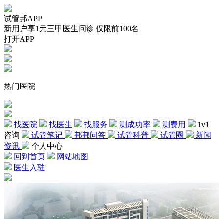
试管邦APP
新用户享1元三甲医生问诊 仅限前100名
打开APP
热门医院
找医院
找医生
找服务
测成功率
测费用
1v1
咨询
试管笔记
邦邦问答
试管科普
试管圈
新闻
资讯
个人中心
回到首页
网站地图
医生入驻