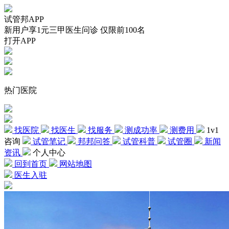
试管邦APP
新用户享1元三甲医生问诊 仅限前100名
打开APP
热门医院
找医院
找医生
找服务
测成功率
测费用
1v1
咨询
试管笔记
邦邦问答
试管科普
试管圈
新闻
资讯
个人中心
回到首页
网站地图
医生入驻