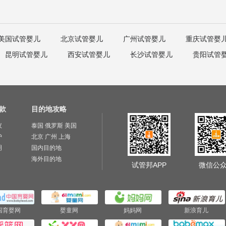
美国试管婴儿
北京试管婴儿
广州试管婴儿
重庆试管婴
昆明试管婴儿
西安试管婴儿
长沙试管婴儿
贵阳试管
款
目的地攻略
议
泰国
俄罗斯
美国
护
北京
广州
上海
明
国内目的地
海外目的地
试管邦APP
微信公
国育婴网
婴童网
妈妈网
新浪育儿