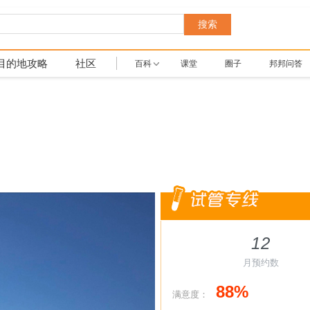
搜索
目的地攻略
社区
百科
课堂
圈子
邦邦问答
12
月预约数
88%
满意度：