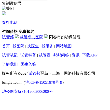
复制微信号
拨打电话
咨询价格
免费预约
试管邦
试管婴儿医院
阳春市妇幼保健院
首页
|
找医院
|
找医生
|
找服务
|
网站地图
试管笔记
|
试管科普
|
试管圈
|
邦邦问答
|
资讯
|
下载APP
了解我们
|
医生入驻
版权所有©2024
试管邦
冠岛（上海）网络科技有限公司
bangivf.com（
沪ICP备15051870号-9
）
沪公网安备31012002006298号