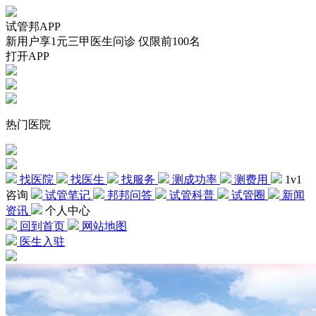
试管邦APP
新用户享1元三甲医生问诊 仅限前100名
打开APP
热门医院
找医院
找医生
找服务
测成功率
测费用
1v1
咨询
试管笔记
邦邦问答
试管科普
试管圈
新闻
资讯
个人中心
回到首页
网站地图
医生入驻