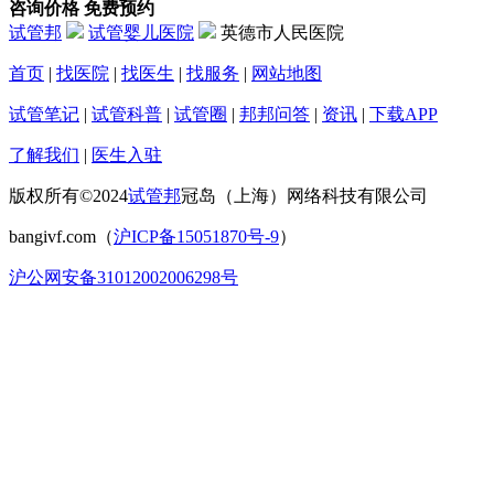
咨询价格
免费预约
试管邦
试管婴儿医院
英德市人民医院
首页
|
找医院
|
找医生
|
找服务
|
网站地图
试管笔记
|
试管科普
|
试管圈
|
邦邦问答
|
资讯
|
下载APP
了解我们
|
医生入驻
版权所有©2024
试管邦
冠岛（上海）网络科技有限公司
bangivf.com（
沪ICP备15051870号-9
）
沪公网安备31012002006298号