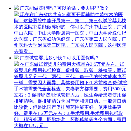
广东能做冻卵吗？可以的话，要去哪里做？
现在在广东省内共有56家可开展辅助生殖技术的医
院，这些医院中能开展第一、第二、第三代试管婴儿技
术的医院都是能做冻卵的。你可以广州中山三院，广州
中山六院，中山大学附属第一医院，中山大学孙逸仙纪
念医院，广东省妇幼保健院，广东省第二人民医院，广
州医科大学附属第三医院，广东省人民医院，这些医院
去看看。
广东试管婴儿多少钱？可以用医保吗？
在广东做试管婴儿的费用大概是在3-5万元左右。试
管婴儿的费用包括检查、促排卵、取卵、移植等，而试
管婴儿又分一代、两代、三代。每一代的技术成本也不
一样，需要因人而异。具体费用如下:1.术前检查费:试管
手术前需要做全面检查，夫妻双方都需要，费用5000元
左右；2.促排卵费用:试管进入后，医生会给患者使用促
排卵药物。促排卵药分为国产药和进口药。一般进口药
比较贵，但是比国产促排卵药性能更好，使用效果更
好。费用在1-2万元左右；3.手术费用:手术费用包括取
卵、精液处理、胚胎培养、胚胎移植等各个方面，费用
大概在1-3万元。