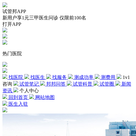
试管邦APP
新用户享1元三甲医生问诊 仅限前100名
打开APP
热门医院
找医院
找医生
找服务
测成功率
测费用
1v1
咨询
试管笔记
邦邦问答
试管科普
试管圈
新闻
资讯
个人中心
回到首页
网站地图
医生入驻