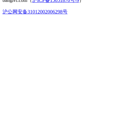
bangivf.com（
沪ICP备15051870号-9
）
沪公网安备31012002006298号