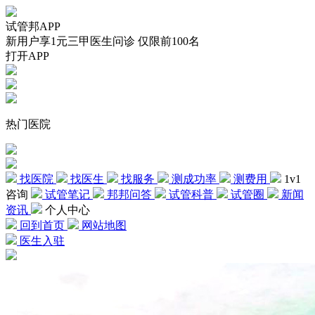
试管邦APP
新用户享1元三甲医生问诊 仅限前100名
打开APP
热门医院
找医院
找医生
找服务
测成功率
测费用
1v1
咨询
试管笔记
邦邦问答
试管科普
试管圈
新闻
资讯
个人中心
回到首页
网站地图
医生入驻