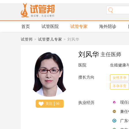
试管专家
首页
试管医院
海外陪诊
试管邦
试管婴儿专家
刘风华
>
>
刘风华
主任医师
医院
生殖健康
擅长方向
女性不孕
不孕不育
现任
执业经历
关注
66
兼任
广东