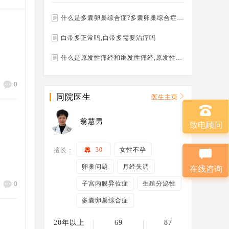
什么是多囊卵巢综合症?多囊卵巢综合症的发病几率是多少
白带多正常吗,白带多需要治疗吗
什么是原发性痛经和继发性痛经,原发性痛经和继发性痛经怎么治疗
0
同院医生
医生主页
翁慧男
致电顾问
30
女性不孕
擅长：
卵巢问题
月经失调
在线咨询
子宫内膜异位症
生殖分泌性
0
多囊卵巢综合症
20年以上
69
87