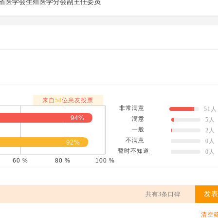
省医学会生殖医学分会副主任委员
来自
58
位患友投票
非常满意
51
人
满意
5
人
一般
2
人
不满意
0
人
暂时不知道
0
人
发
共有3条口碑
清空