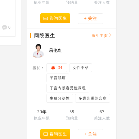
执业年限
预约量
关注人数
咨询医生
+
关注
0
同院医生
医生主页
易艳红
34
女性不孕
擅长：
子宫肌瘤
子宫内膜容受性调理
生殖分泌性
多囊卵巢综合症
20年
59
67
执业年限
预约量
关注人数
咨询医生
+
关注