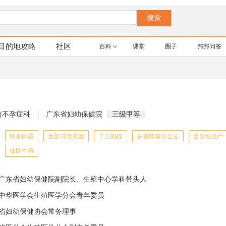
搜索
目的地攻略
社区
百科
课堂
圈子
邦邦问答
与不孕症科
|
广东省妇幼保健院
三级甲等
卵巢问题
反复试管失败
子宫肌瘤
多囊卵巢综合症
复发性流产
辅助生殖
广东省妇幼保健院副院长、生殖中心学科带头人
中华医学会生殖医学分会青年委员
省妇幼保健协会常务理事