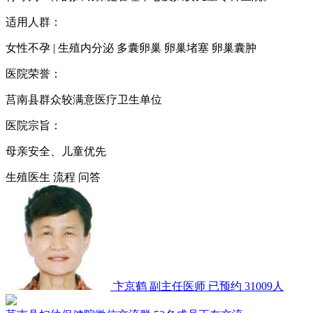
适用人群：
女性不孕 | 生殖内分泌 多囊卵巢 卵巢堵塞 卵巢囊肿
医院荣誉：
莒南县群众较满意医疗卫生单位
医院宗旨：
母亲安全、儿童优先
生殖医生
流程
问答
卞京鹤
副主任医师
已预约 31009人