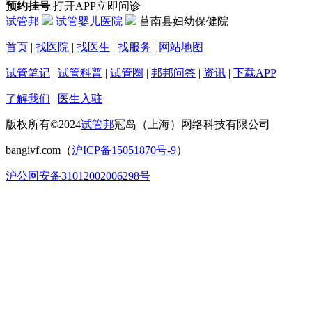
预约挂号
打开APP立即问诊
试管邦
试管婴儿医院
莒南县妇幼保健院
首页
|
找医院
|
找医生
|
找服务
|
网站地图
试管笔记
|
试管科普
|
试管圈
|
邦邦问答
|
资讯
|
下载APP
了解我们
|
医生入驻
版权所有©2024
试管邦
冠岛（上海）网络科技有限公司
bangivf.com（
沪ICP备15051870号-9
）
沪公网安备31012002006298号