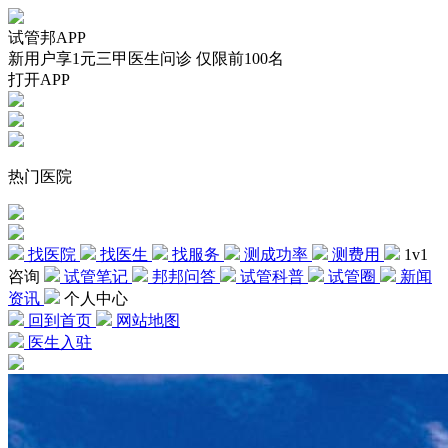
试管邦APP
新用户享1元三甲医生问诊 仅限前100名
打开APP
热门医院
找医院
找医生
找服务
测成功率
测费用
1v1
咨询
试管笔记
邦邦问答
试管科普
试管圈
新闻
资讯
个人中心
回到首页
网站地图
医生入驻