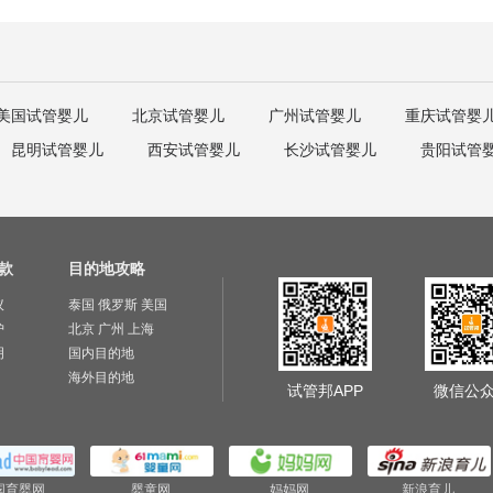
美国试管婴儿
北京试管婴儿
广州试管婴儿
重庆试管婴
昆明试管婴儿
西安试管婴儿
长沙试管婴儿
贵阳试管
款
目的地攻略
议
泰国
俄罗斯
美国
护
北京
广州
上海
明
国内目的地
海外目的地
试管邦APP
微信公
国育婴网
婴童网
妈妈网
新浪育儿