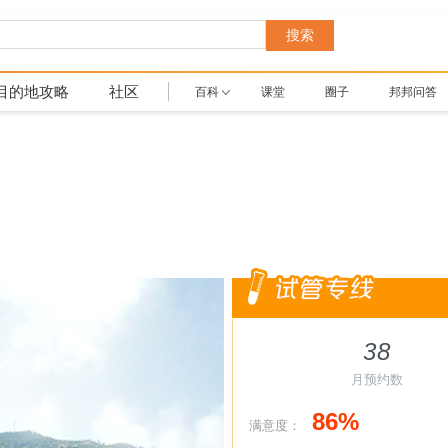
搜索
目的地攻略
社区
百科
课堂
圈子
邦邦问答
38
月预约数
86%
满意度：