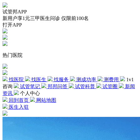
试管邦APP
新用户享1元三甲医生问诊 仅限前100名
打开APP
热门医院
找医院
找医生
找服务
测成功率
测费用
1v1
咨询
试管笔记
邦邦问答
试管科普
试管圈
新闻
资讯
个人中心
回到首页
网站地图
医生入驻