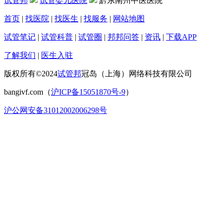
试管邦
试管婴儿医院
黔东南州中医医院
首页
|
找医院
|
找医生
|
找服务
|
网站地图
试管笔记
|
试管科普
|
试管圈
|
邦邦问答
|
资讯
|
下载APP
了解我们
|
医生入驻
版权所有©2024
试管邦
冠岛（上海）网络科技有限公司
bangivf.com（
沪ICP备15051870号-9
）
沪公网安备31012002006298号